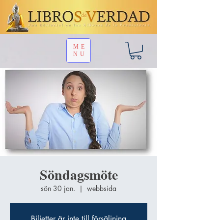
ME
NU
Söndagsmöte
sön 30 jan.
  |  
webbsida
Biljetter är inte till försäljning