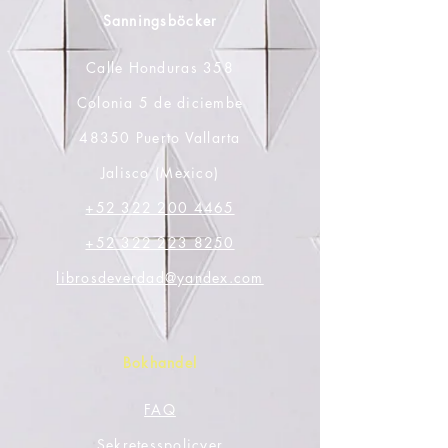
Sanningsböcker
Calle Honduras 358
Colonia 5 de diciembe
48350 Puerto Vallarta
Jalisco (Mexico)
+52 322 200 4465
+52 322 223 8250
librosdeverdad@yandex.com
Bokhandel
FAQ
Sekretesspolicyer