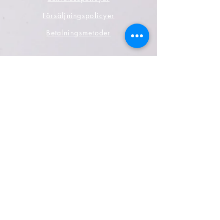
Försäljningspolicyer
Betalningsmetoder
Sociala media
Facebook
Twitter
Instagram
Youtube
Var den första att veta det
prenumerera