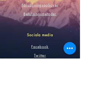
Försäljningspolicyer
Betalningsmetoder
Sociala media
Facebook
Twitter
Instagram
Youtube
Var den första att veta det
prenumerera