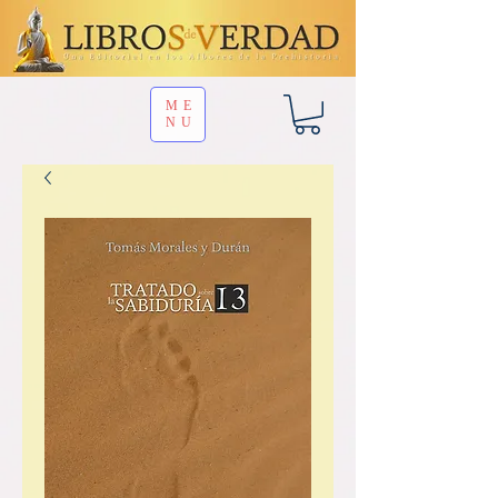
ME
NU