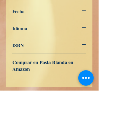
Libros de Verdad
Fecha
23 de febrero de 2022
Idioma
Español
ISBN
979-8421769316
Comprar en Pasta Blanda en
Amazon
ES
US
DE
UK
JP
FR
IT
CA
AU
Libri di verità
Calle Honduras 358
Colonia 5 de diciembe