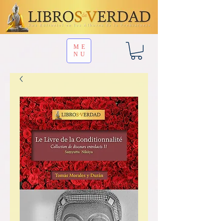
ME
NU