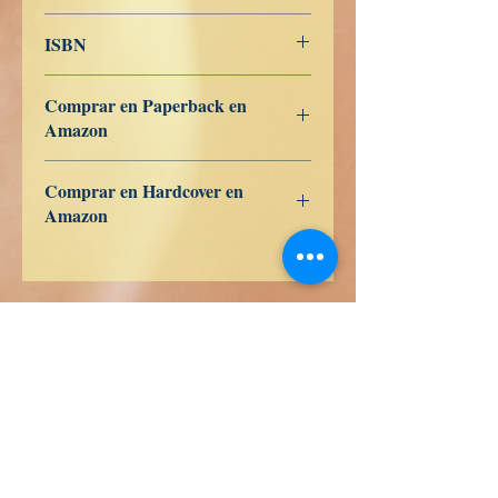
Dansk
ISBN
979-8-362-92056-2
Comprar en Paperback en
Amazon
US
UK
DE
FR
ES
IT
JP
CA
Comprar en Hardcover en
Amazon
US
UK
DE
FR
ES
IT
JP
CA
Libri di verità
Calle Honduras 358
Colonia 5 de diciembe