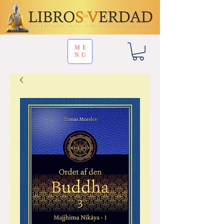
ME
NU