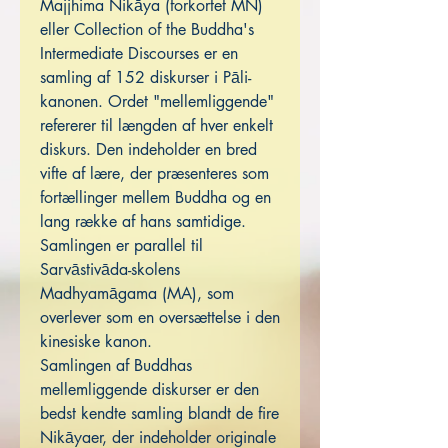
Majjhima Nikāya (forkortet MN)
eller Collection of the Buddha's
Intermediate Discourses er en
samling af 152 diskurser i Pāli-
kanonen. Ordet "mellemliggende"
refererer til længden af ​​hver enkelt
diskurs. Den indeholder en bred
vifte af lære, der præsenteres som
fortællinger mellem Buddha og en
lang række af hans samtidige.
Samlingen er parallel til
Sarvāstivāda-skolens
Madhyamāgama (MA), som
overlever som en oversættelse i den
kinesiske kanon.
Samlingen af ​​Buddhas
mellemliggende diskurser er den
bedst kendte samling blandt de fire
Nikāyaer, der indeholder originale