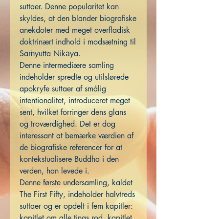
suttaer. Denne popularitet kan
skyldes, at den blander biografiske
anekdoter med meget overfladisk
doktrinært indhold i modsætning til
Saṁyutta Nikāya.
Denne intermediære samling
indeholder spredte og utilslørede
apokryfe suttaer af smålig
intentionalitet, introduceret meget
sent, hvilket forringer dens glans
og troværdighed. Det er dog
interessant at bemærke værdien af ​​
de biografiske referencer for at
kontekstualisere Buddha i den
verden, han levede i.
Denne første undersamling, kaldet
The First Fifty, indeholder halvtreds
suttaer og er opdelt i fem kapitler:
kapitlet om alle tings rod, kapitlet