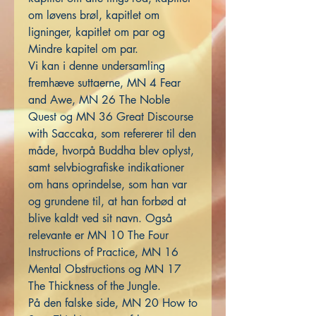
om løvens brøl, kapitlet om
ligninger, kapitlet om par og
Mindre kapitel om par.
Vi kan i denne undersamling
fremhæve suttaerne, MN 4 Fear
and Awe, MN 26 The Noble
Quest og MN 36 Great Discourse
with Saccaka, som refererer til den
måde, hvorpå Buddha blev oplyst,
samt selvbiografiske indikationer
om hans oprindelse, som han var
og grundene til, at han forbød at
blive kaldt ved sit navn. Også
relevante er MN 10 The Four
Instructions of Practice, MN 16
Mental Obstructions og MN 17
The Thickness of the Jungle.
På den falske side, MN 20 How to