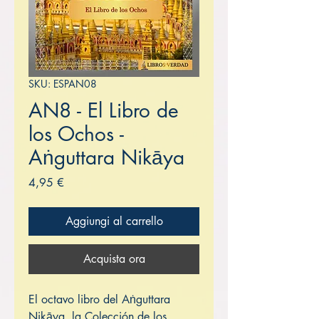
SKU: ESPAN08
AN8 - El Libro de
los Ochos -
Aṅguttara Nikāya
Prezzo
4,95 €
Aggiungi al carrello
Acquista ora
El octavo libro del Aṅguttara
Nikāya, la Colección de los