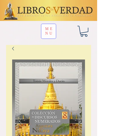
ME
NU