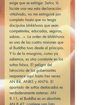
exige que se extinga: Señor, tú
hiciste una vez esta declaración:
«Malvado, no me extinguiré por
completo hasta que no tenga
discípulas bhikkhunis que sean
competentes, educadas, seguras,
sabias…». La orden de bhikkhunis
es una de las cuatro misiones que
el Buddha tuvo desde el principio.
Y lo de la misoginia, como ya
sabemos, es otra constante en los
suttas falsos. El peligro del
latrocinio de los gobernantes
reaparece aquí hasta tres veces:
AN 84, AN85 y AN76. El
apartado de suttas destacados es
verdaderamente extenso: AN
8.11, el Buddha es un abortista.
AN 8.42, contiene una lista