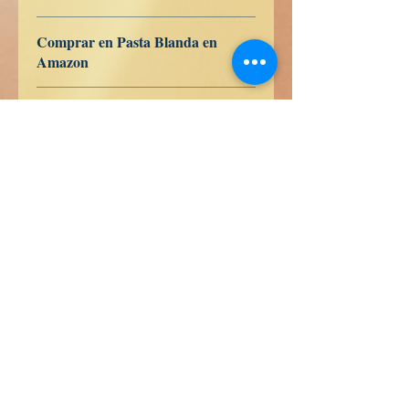
979-8-836-37318-4
Comprar en Pasta Blanda en
Amazon
ES
US
DE
UK
JP
FR
IT
CA
AU
Comprar en Pasta Dura en
Amazon
ES
US
DE
UK
JP
FR
IT
CA
AU
Libri di verità
Calle Honduras 358
Colonia 5 de diciembe
48350 Puerto Vallarta
Jalisco (Mexico)