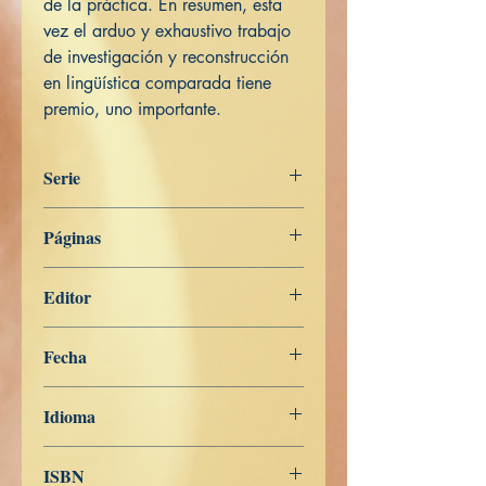
de la práctica. En resumen, esta
vez el arduo y exhaustivo trabajo
de investigación y reconstrucción
en lingüística comparada tiene
premio, uno importante.
Serie
Aṅguttara Nikāya
Páginas
171
Editor
Libros de Verdad
Fecha
7 de mayo de 2022
Idioma
Español
ISBN