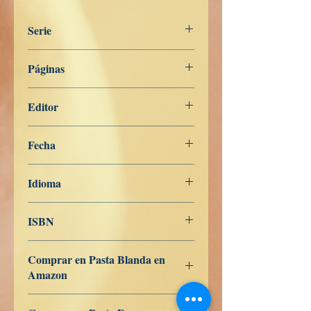
Serie
Digha Nikāya
Páginas
257
Editor
Libros de Verdad
Fecha
7 de mayo de 2022
Idioma
Español
ISBN
979-8-840-94950-4
Comprar en Pasta Blanda en
Amazon
ES
US
DE
UK
JP
FR
IT
CA
AU