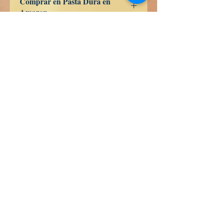
Comprar en Pasta Dura en
Amazon
ES
US
DE
UK
JP
FR
IT
CA
AU
Libri di verità
Calle Honduras 358
Colonia 5 de diciembe
48350 Puerto Vallarta
Jalisco (Mexico)
+52 322 200 4465
+52 322 223 8250
librosdeverdad@yandex.com