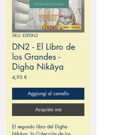
SKU: ESPDN2
DN2 - El Libro de
los Grandes -
Digha Nikāya
Prezzo
4,95 €
Aggiungi al carrello
Acquista ora
El segundo libro del Digha
Nikāya, la Colección de los