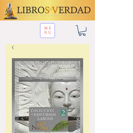
ME
NU