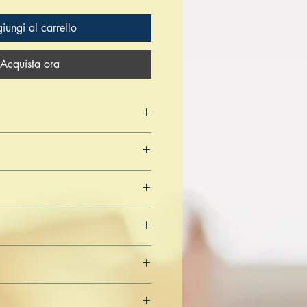
iungi al carrello
Acquista ora