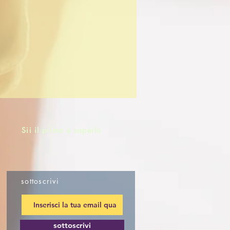
Sii il primo a saperlo
sottoscrivi
sottoscrivi