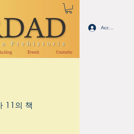
Accedi
a.blog
Eventi
Contatto
자 11의 책