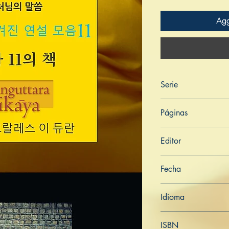
Agg
Serie
Aṅguttara Nikāya
Páginas
171
Editor
Libros de Verdad
Fecha
7 de mayo de 2022
Idioma
Coreano
ISBN