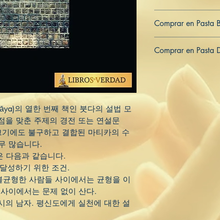
979-8-836-37318-4
Comprar en Pasta 
ES
US
DE
UK
JP
FR
IT
Comprar en Pasta 
ES
US
DE
UK
JP
FR
IT
ikāya)의 열한 번째 책인 붓다의 설법 모
점을 맞춘 주제의 경전 또는 연설문
 크기에도 불구하고 결합된 마티카의 수
무 많습니다.
은 다음과 같습니다.
방을 달성하기 위한 조건.
. 불균형한 사람들 사이에서는 균형을 이
 사이에서는 문제 없이 산다.
a) 도시의 남자. 평신도에게 실천에 대한 설