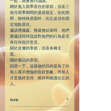
一起，就會進行誦讀。
關於進入雨季居住的章節，涉及三
個月雨季期間的退居規定，在此期
間，除特殊原因外，比丘必須在固
定地點居住。
邀請禮儀篇。務虛會結束時，他們
應邀請同伴說說對他們的行為是否
有任何批評意見。
關於皮膚的章節，涉及各種主
題。
關於藥品的章節。
回想一下，這樣做的目的是為了向
俗人展示僧伽的良好形象，而俗人
才是最終支持、維持和維護比丘的
人。
Serie
Miscelánea