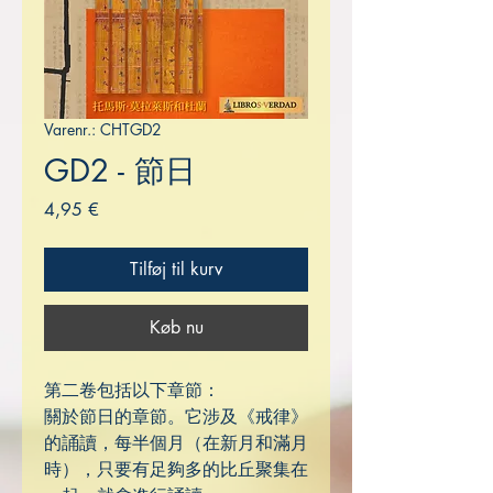
Varenr.: CHTGD2
GD2 - 節日
Pris
4,95 €
Tilføj til kurv
Køb nu
第二卷包括以下章節：
關於節日的章節。它涉及《戒律》
的誦讀，每半個月（在新月和滿月
時），只要有足夠多的比丘聚集在