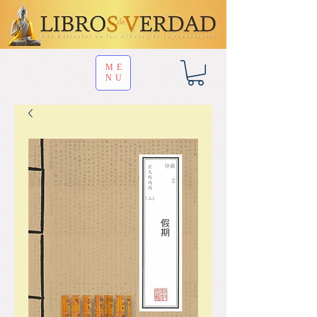
ME
NU