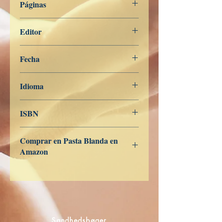
Páginas
244
Editor
Libros de Verdad
Fecha
19 de junio de 2025
Idioma
Chino Tradicional
ISBN
Comprar en Pasta Blanda en
Amazon
ES
US
DE
UK
JP
FR
IT
CA
AU
Sandhedsbøger