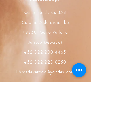
Calle Honduras 358
Colonia 5 de diciembe
48350 Puerto Vallarta
Jalisco (Mexico)
+52 322 200 4465
+52 322 223 8250
librosdeverdad@yandex.com
Boghandel
FAQ
Privatlivspolitikker