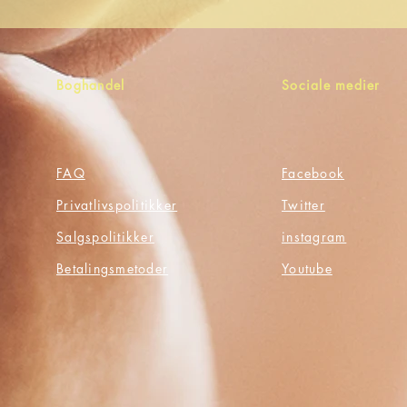
Boghandel
Sociale medier
FAQ
Facebook
Privatlivspolitikker
Twitter
Salgspolitikker
instagram
Betalingsmetoder
Youtube