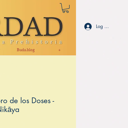
Log ind
r
Buda.blog
+
ro de los Doses -
Nikāya