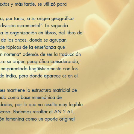
extos y más tarde, se utilizó para
a, por tanto, a su origen geográfico
división incremental”. La segunda
 la organización en libros, del libro de
l de los onces, donde se agrupan
 de tópicos de la enseñanza que
ón norteña” además de ser la traducción
bre su origen geográfico considerando,
 emparentado lingüísticamente con los
 de India, pero donde aparece es en el
ses mantiene la estructura matricial de
viendo como base mnemónica de
ados, por lo que no resulta muy legible
 escaso. Podemos resaltar el AN 2.61,
ión femenina como un aporte original