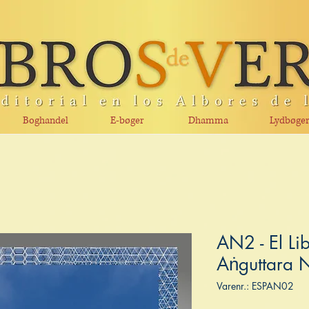
Boghandel
E-bøger
Dhamma
Lydbøge
AN2 - El Lib
Aṅguttara 
Varenr.: ESPAN02