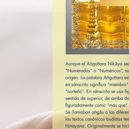
Aunque el Aṅguttara Nikāya se
“Numerados” o “Numéricos”, su 
origen. La palabra Aṅguttara e
en sánscrito significa “miembro” 
“norteño”. En sánscrito se usa f
sentido de superior, de arriba de
figuradamente como “más que” e
Se llamaban aṅgās a las diferent
los textos canónicos budistas te
Hinayana. Originalmente se hic