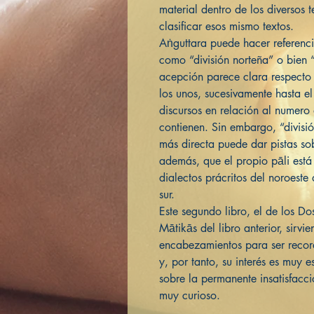
material dentro de los diversos t
clasificar esos mismo textos.
Aṅguttara puede hacer referenci
como “división norteña” o bien “
acepción parece clara respecto a
los unos, sucesivamente hasta e
discursos en relación al numero
contienen. Sin embargo, “divisi
más directa puede dar pistas so
además, que el propio pāli está
dialectos prácritos del noroeste
sur.
Este segundo libro, el de los Do
Mātikās del libro anterior, sir
encabezamientos para ser record
y, por tanto, su interés es muy
sobre la permanente insatisfacc
muy curioso.