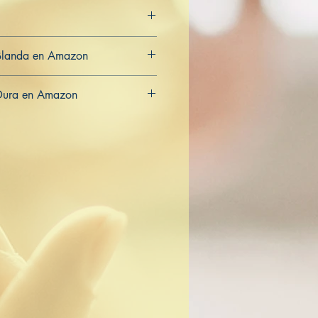
Blanda en Amazon
CA
AU
Dura en Amazon
CA
AU