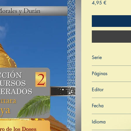
Pris
4,95 €
Serie
Aṅguttara Nikāya
Páginas
104
Editor
Libros de Verdad
Fecha
10 de abril de 2022
Idioma