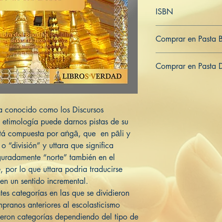
Español
ISBN
979-8-809-77768-1
Comprar en Pasta 
ES
US
DE
UK
JP
FR
IT
Comprar en Pasta 
ES
US
DE
UK
JP
FR
IT
a conocido como los Discursos
etimología puede darnos pistas de su
stá compuesta por aṅgā, que en pāli y
o “división” y uttara que significa
iguradamente “norte” también en el
, por lo que uttara podria traducirse
n un sentido incremental.
es categorías en las que se dividieron
mpranos anteriores al escolasticismo
ieron categorías dependiendo del tipo de