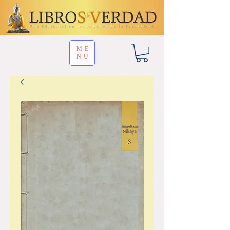
ME
NU