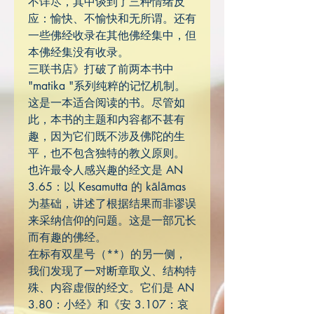
不详尽，其中谈到了三种情绪反
应：愉快、不愉快和无所谓。还有
一些佛经收录在其他佛经集中，但
本佛经集没有收录。
三联书店》打破了前两本书中
"matika "系列纯粹的记忆机制。
这是一本适合阅读的书。尽管如
此，本书的主题和内容都不甚有
趣，因为它们既不涉及佛陀的生
平，也不包含独特的教义原则。
也许最令人感兴趣的经文是 AN
3.65：以 Kesamutta 的 kālāmas
为基础，讲述了根据结果而非谬误
来采纳信仰的问题。这是一部冗长
而有趣的佛经。
在标有双星号（**）的另一侧，
我们发现了一对断章取义、结构特
殊、内容虚假的经文。它们是 AN
3.80：小经》和《安 3.107：哀