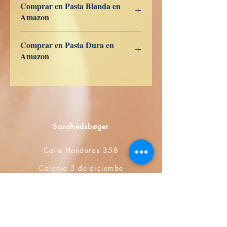
Comprar en Pasta Blanda en
Amazon
ES
US
DE
UK
JP
FR
IT
CA
AU
Comprar en Pasta Dura en
Amazon
ES
US
DE
UK
JP
FR
IT
CA
AU
Sandhedsbøger
Calle Honduras 358
Colonia 5 de diciembe
48350 Puerto Vallarta
Jalisco (Mexico)
+52 322 200 4465