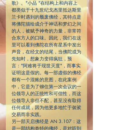
歌》。"小品 "在结构上和内容上
都类似于十九世纪戈杰里抵达斯里
兰卡时遇到的颓废佛经，其特点是
将佛陀描绘成介于神话和梦幻之间
的人，被赋予神奇的力量，非常符
合东方人的口味。因此，我们在这
里可以看到佛陀在所有星系中发出
声音，在经文的结尾，当佛陀成为
先知时，想象力变得疯狂，预
言："阿难将于现世灭度"，而事实
证明这是假的。每一部虚假的佛经
都有一个混账的意图，在此案例
中，它是为了铆住第一次会议的一
位领导人的正统性和可信性，而这
位领导人非但不配，甚至没有取得
任何成就，因为他更多地忙于袈裟
交易而非实践。
另一部天启佛经是 AN 3.107：这
是一部结构奇特的佛经，是对听到