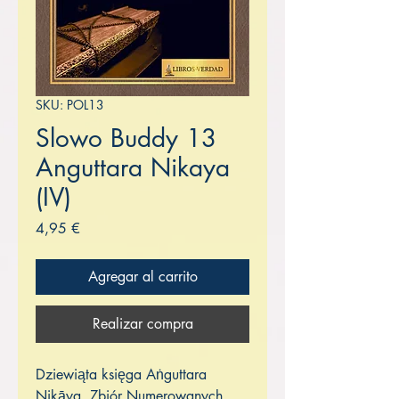
SKU: POL13
Slowo Buddy 13
Anguttara Nikaya
(IV)
Precio
4,95 €
Agregar al carrito
Realizar compra
Dziewiąta księga Aṅguttara
Nikāya, Zbiór Numerowanych