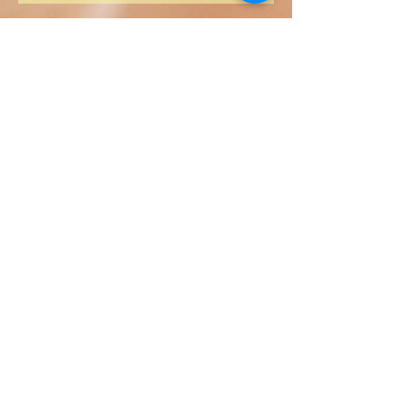
Libros de Verdad LLC
1209 Mountain Rd Pl NE
Albuquerque
NM 87110
USA
Librería
FAQ
Políticas de Privacidad
Políticas de Ventas