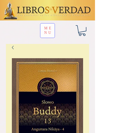
ME
NU