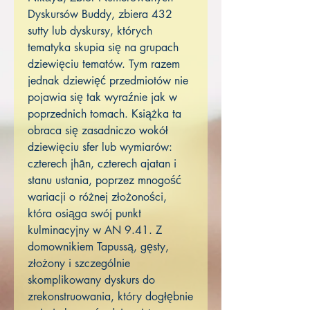
Dyskursów Buddy, zbiera 432
sutty lub dyskursy, których
tematyka skupia się na grupach
dziewięciu tematów. Tym razem
jednak dziewięć przedmiotów nie
pojawia się tak wyraźnie jak w
poprzednich tomach. Książka ta
obraca się zasadniczo wokół
dziewięciu sfer lub wymiarów:
czterech jhān, czterech ajatan i
stanu ustania, poprzez mnogość
wariacji o różnej złożoności,
która osiąga swój punkt
kulminacyjny w AN 9.41. Z
domownikiem Tapussą, gęsty,
złożony i szczególnie
skomplikowany dyskurs do
zrekonstruowania, który dogłębnie