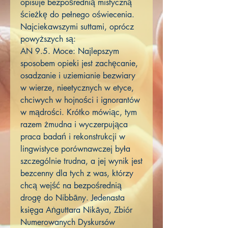
opisuje bezpośrednią mistyczną
ścieżkę do pełnego oświecenia.
Najciekawszymi suttami, oprócz
powyższych są:
AN 9.5. Moce: Najlepszym
sposobem opieki jest zachęcanie,
osadzanie i uziemianie bezwiary
w wierze, nieetycznych w etyce,
chciwych w hojności i ignorantów
w mądrości. Krótko mówiąc, tym
razem żmudna i wyczerpująca
praca badań i rekonstrukcji w
lingwistyce porównawczej była
szczególnie trudna, a jej wynik jest
bezcenny dla tych z was, którzy
chcą wejść na bezpośrednią
drogę do Nibbāny. Jedenasta
księga Aṅguttara Nikāya, Zbiór
Numerowanych Dyskursów