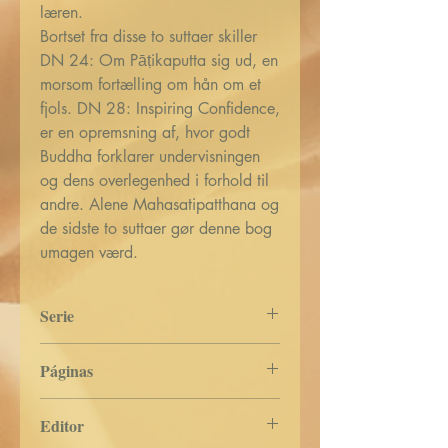
læren.
Bortset fra disse to suttaer skiller
DN 24: Om Pāṭikaputta sig ud, en
morsom fortælling om hån om et
fjols. DN 28: Inspiring Confidence,
er en opremsning af, hvor godt
Buddha forklarer undervisningen
og dens overlegenhed i forhold til
andre. Alene Mahasatipatthana og
de sidste to suttaer gør denne bog
umagen værd.
Serie
Ordet af den Buddha
Páginas
381
Editor