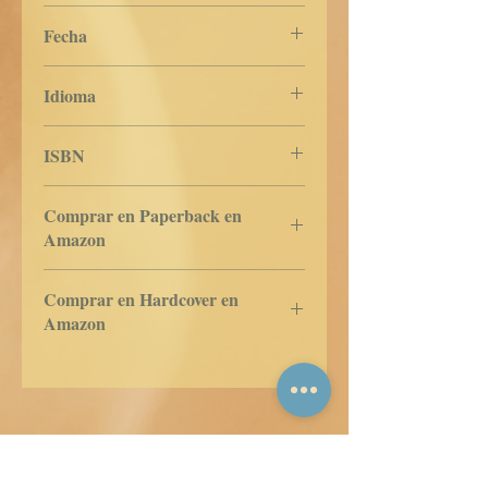
Libros de Verdad
Fecha
20 de noviembre de 2022
Idioma
Dansk
ISBN
979-8-362-92025-8
Comprar en Paperback en
Amazon
US
UK
DE
FR
ES
IT
JP
CA
Comprar en Hardcover en
Amazon
US
UK
DE
FR
ES
IT
JP
CA
Libros de Verdad LLC