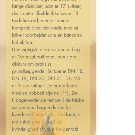
lange diskurser, samler 17 suttaer,
der i dette tilfælde ikke svarer til
Buddhas ord, men er senere
kompositioner, der endte med at
blive indarbejdet som en kanonisk
kollektion.
Den vigtigste diskurs i denne bog
er Mahasatipatthana, den store
diskurs om praksiss
grundlæggende. Suttaerne DN 18,
DN 19, DN 20, DN 21, DN 23
er falske suttaer. De er markeret
med en dobbelt stjerne (**). De
tilbagevendende temaer i de falske
suttaer med begrundelsen for
kvindehad, som f.eks. forklarer, at
man skal give afkald på
kvindelighed for at blive genfødt