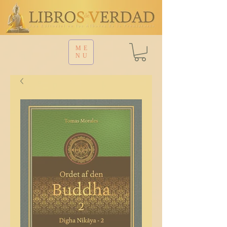
ME
NU