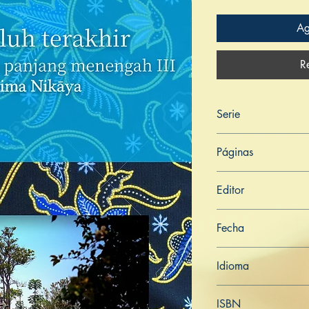
Ag
R
Serie
Digha Nikāya
Páginas
201
Editor
Libros de Verdad
Fecha
7 de febrero de 202
Idioma
Indonesio
ISBN