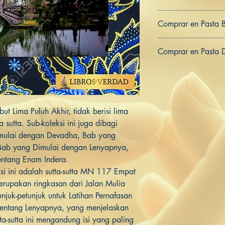
979-8-839-95439-7
Comprar en Pasta 
ES
US
DE
UK
JP
FR
IT
Comprar en Pasta 
ES
US
DE
UK
JP
FR
IT
but Lima Puluh Akhir, tidak berisi lima
a sutta. Sub-koleksi ini juga dibagi
imulai dengan Devadha, Bab yang
 Bab yang Dimulai dengan Lenyapnya,
tentang Enam Indera.
si ini adalah sutta-sutta MN 117 Empat
rupakan ringkasan dari Jalan Mulia
juk-petunjuk untuk Latihan Pernafasan
entang Lenyapnya, yang menjelaskan
utta-sutta ini mengandung isi yang paling