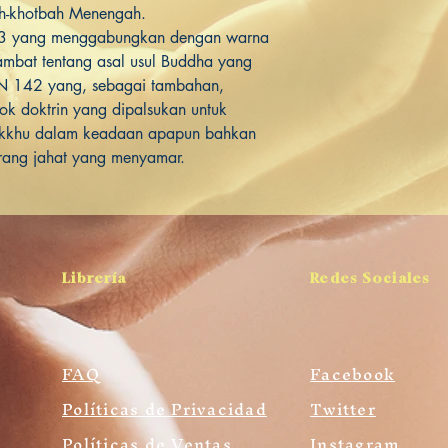
ah-khotbah Menengah.
 123 yang menggabungkan dengan warna
ambat tentang asal usul Buddha yang
N 142 yang, sebagai tambahan,
ok doktrin yang dipalsukan untuk
ikkhu dalam keadaan apapun bahkan
rang jahat yang menyamar.
Librería
Redes Sociales
FAQ
Facebook
Políticas de Privacidad
Twitter
Políticas de Ventas
Instagram