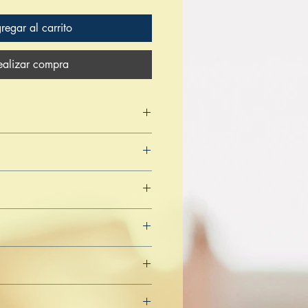
regar al carrito
ealizar compra
4