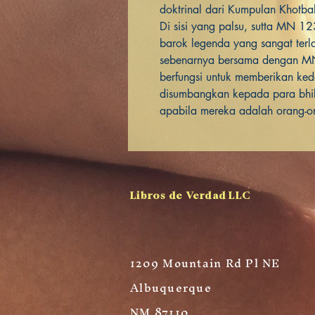
doktrinal dari Kumpulan Khotb
Di sisi yang palsu, sutta MN
barok legenda yang sangat terl
sebenarnya bersama dengan M
berfungsi untuk memberikan ked
disumbangkan kepada para bh
apabila mereka adalah orang-o
Libros de Verdad LLC
1209 Mountain Rd Pl NE
Albuquerque
NM 87110