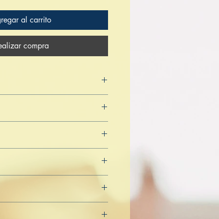
regar al carrito
ealizar compra
4