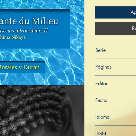
Ag
R
Serie
Digha Nikāya
Páginas
201
Editor
Libros de Verdad
Fecha
7 de febrero de 202
Idioma
Francés
ISBN