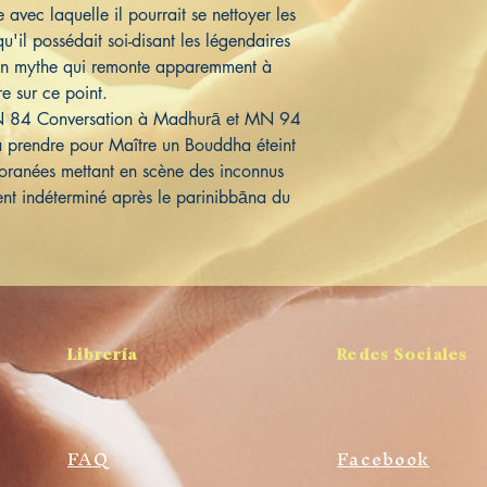
 avec laquelle il pourrait se nettoyer les
qu'il possédait soi-disant les légendaires
n mythe qui remonte apparemment à
e sur ce point.
N 84 Conversation à Madhurā et MN 94
à prendre pour Maître un Bouddha éteint
oranées mettant en scène des inconnus
ent indéterminé après le parinibbāna du
Librería
Redes Sociales
FAQ
Facebook