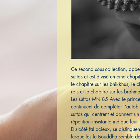
Ce second sous-collection, appel
suttas et est divisé en cinq chapit
le chapitre sur les bhikkhus, le c
rois et le chapitre sur les brahm
Les suttas MN 85 Avec le prin
continuent de compléter l'autobi
suttas qui centrent et donnent u
répétition insistante indique leu
Du côté fallacieux, se distingu
lesquelles le Bouddha semble dé