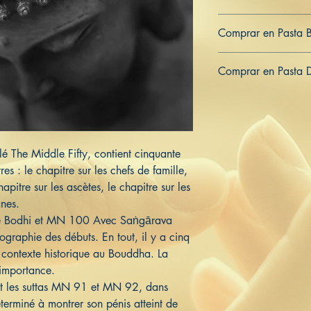
979-8-839-95439-7
Comprar en Pasta 
ES
US
DE
UK
JP
FR
IT
Comprar en Pasta 
ES
US
DE
UK
JP
FR
IT
é The Middle Fifty, contient cinquante
res : le chapitre sur les chefs de famille,
hapitre sur les ascètes, le chapitre sur les
anes.
ce Bodhi et MN 100 Avec Saṅgārava
ographie des débuts. En tout, il y a cinq
n contexte historique au Bouddha. La
r importance.
ent les suttas MN 91 et MN 92, dans
terminé à montrer son pénis atteint de