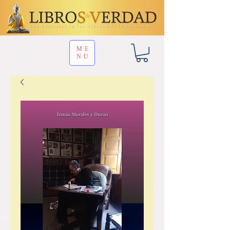
ME
NU