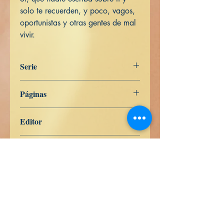
solo te recuerden, y poco, vagos,
oportunistas y otras gentes de mal
vivir.
Serie
ESPAÑOL
Páginas
462
Editor
Libros de Verdad
Fecha
26 de febrero de 2024
Idioma
Español
ISBN
9798386570637