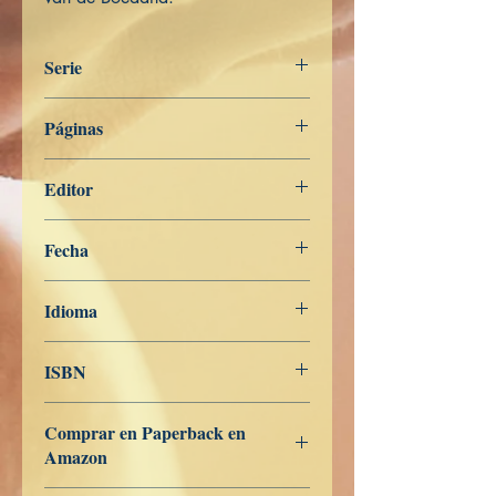
Serie
Het Woord van de Boeddha
Páginas
512
Editor
Libros de Verdad
Fecha
20 de noviembre de 2022
Idioma
Nederlands
ISBN
979-8-363-27422-0
Comprar en Paperback en
Amazon