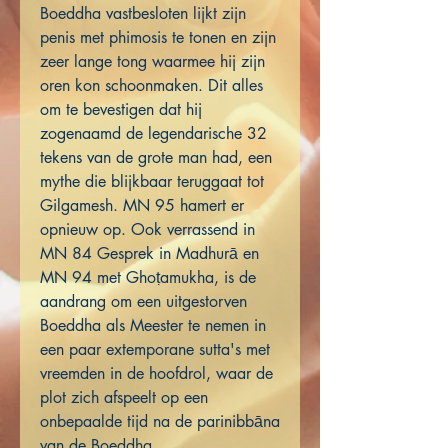
Boeddha vastbesloten lijkt zijn
penis met phimosis te tonen en zijn
zeer lange tong waarmee hij zijn
oren kon schoonmaken. Dit alles
om te bevestigen dat hij
zogenaamd de legendarische 32
tekens van de grote man had, een
mythe die blijkbaar teruggaat tot
Gilgamesh. MN 95 hamert er
opnieuw op. Ook verrassend in
MN 84 Gesprek in Madhurā en
MN 94 met Ghoṭamukha, is de
aandrang om een uitgestorven
Boeddha als Meester te nemen in
een paar extemporane sutta's met
vreemden in de hoofdrol, waar de
plot zich afspeelt op een
onbepaalde tijd na de parinibbāna
van de Boeddha.