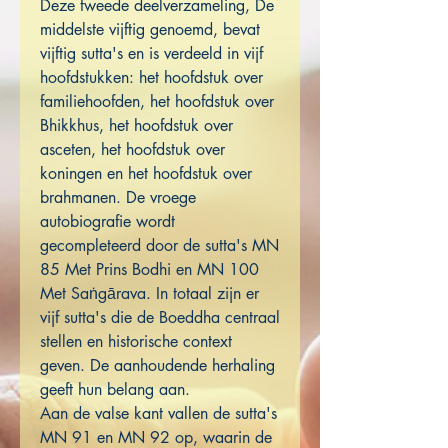
Deze tweede deelverzameling, De
middelste vijftig genoemd, bevat
vijftig sutta's en is verdeeld in vijf
hoofdstukken: het hoofdstuk over
familiehoofden, het hoofdstuk over
Bhikkhus, het hoofdstuk over
asceten, het hoofdstuk over
koningen en het hoofdstuk over
brahmanen. De vroege
autobiografie wordt
gecompleteerd door de sutta's MN
85 Met Prins Bodhi en MN 100
Met Saṅgārava. In totaal zijn er
vijf sutta's die de Boeddha centraal
stellen en historische context
geven. De aanhoudende herhaling
geeft hun belang aan.
Aan de valse kant vallen de sutta's
MN 91 en MN 92 op, waarin de