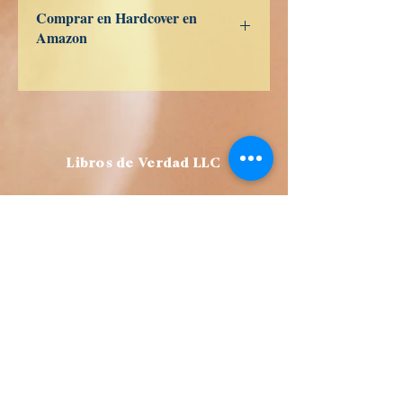
US
UK
DE
FR
ES
IT
JP
CA
Comprar en Hardcover en
Amazon
US
UK
DE
FR
ES
IT
JP
CA
Libros de Verdad LLC
1209 Mountain Rd Pl NE
Albuquerque
NM 87110
USA
Librería