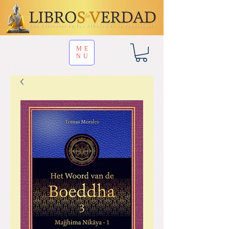
ME
NU