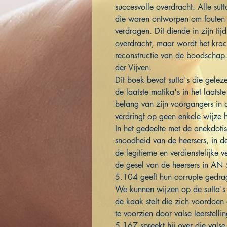
succesvolle overdracht. Alle sut
die waren ontworpen om fouten e
verdragen. Dit diende in zijn tij
overdracht, maar wordt het krac
reconstructie van de boodschap.
der Vijven.
Dit boek bevat sutta's die gele
de laatste matika's in het laatst
belang van zijn voorgangers in
verdringt op geen enkele wijze
In het gedeelte met de anekdotisc
snoodheid van de heersers, in de
de legitieme en verdienstelijke 
de gesel van de heersers in 
5.104 geeft hun corrupte gedra
We kunnen wijzen op de sutta's
de kaak stelt die zich voordoen
te voorzien door valse leerstel
5.167 spreekt hij over die vals