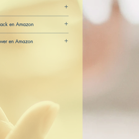
back en Amazon
CA
over en Amazon
CA