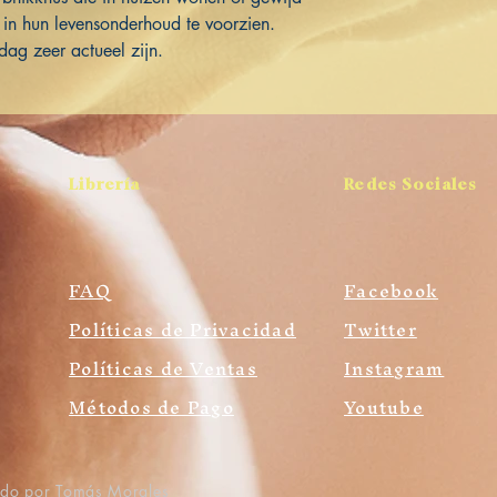
 in hun levensonderhoud te voorzien.
g zeer actueel zijn.
Librería
Redes Sociales
FAQ
Facebook
Políticas de Privacidad
Twitter
Políticas de Ventas
Instagram
Métodos de Pago
Youtube
ado por Tomás Morales