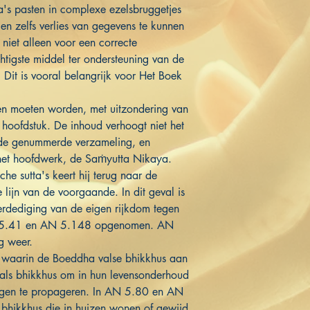
ta's pasten in complexe ezelsbruggetjes
n zelfs verlies van gegevens te kunnen
d niet alleen voor een correcte
htigste middel ter ondersteuning van de
 Dit is vooral belangrijk voor Het Boek
zen moeten worden, met uitzondering van
e hoofdstuk. De inhoud verhoogt niet het
 de genummerde verzameling, en
 het hoofdwerk, de Saṁyutta Nikaya.
he sutta's keert hij terug naar de
 lijn van de voorgaande. In dit geval is
verdediging van de eigen rijkdom tegen
AN 5.41 en AN 5.148 opgenomen. AN
g weer.
 waarin de Boeddha valse bhikkhus aan
 als bhikkhus om in hun levensonderhoud
lingen te propageren. In AN 5.80 en AN
e bhikkhus die in huizen wonen of gewijd