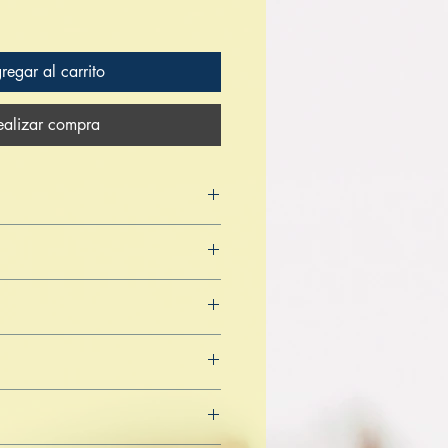
regar al carrito
ealizar compra
eddha
 2022