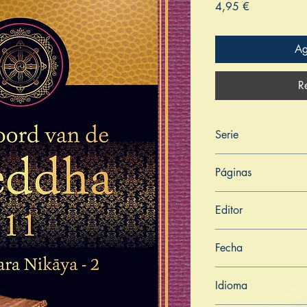
Precio
4,95 €
Ag
R
Serie
Het Woord van de Bo
Páginas
543
Editor
Libros de Verdad
Fecha
20 de noviembre de
Idioma