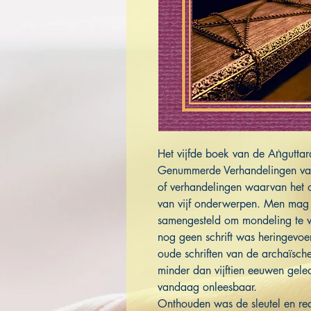
Het vijfde boek van de Aṅgutta
Genummerde Verhandelingen van
of verhandelingen waarvan het 
van vijf onderwerpen. Men mag 
samengesteld om mondeling te wo
nog geen schrift was heringevoer
oude schriften van de archaïsch
minder dan vijftien eeuwen gele
vandaag onleesbaar.
Onthouden was de sleutel en re