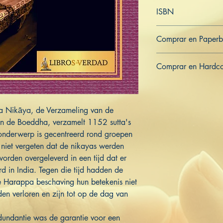
Nederlands
ISBN
979-8-363-27927-0
Comprar en Paper
US
UK
DE
FR
ES
IT
JP
Comprar en Hardc
US
UK
DE
FR
ES
IT
JP
ra Nikāya, de Verzameling van de
 de Boeddha, verzamelt 1152 sutta's
onderwerp is gecentreerd rond groepen
niet vergeten dat de nikayas werden
rden overgeleverd in een tijd dat er
d in India. Tegen die tijd hadden de
e Harappa beschaving hun betekenis niet
den verloren en zijn tot op de dag van
dundantie was de garantie voor een