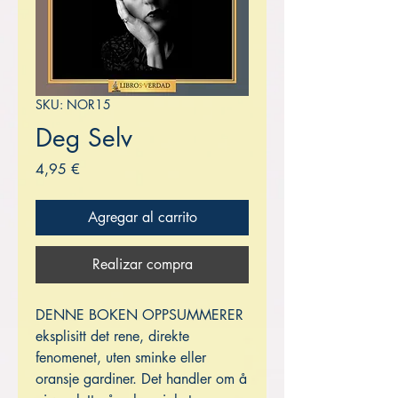
SKU: NOR15
Deg Selv
Precio
4,95 €
Agregar al carrito
Realizar compra
DENNE BOKEN OPPSUMMERER
eksplisitt det rene, direkte
fenomenet, uten sminke eller
oransje gardiner. Det handler om å