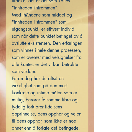
tilbake, det er det som kalles
"Inntreden i strømmen".
Med jhānaene som middel og
"inntreden i strømmen" som
utgangspunkt, er ethvert individ
som når dette punktet betinget av å
avslutte eksistensen. Den erfaringen
som vinnes i hele denne prosessen,
som er overøst med velsignelser fra
alle kanter, er det vi kan betrakte
som visdom.
Foran deg har du altså en
virkelighet som på den mest
konkrete og intime måten som er
mulig, berører følsomme fibre og
tydelig forklarer lidelsens
opprinnelse, dens opphør og veien
til dens opphør, som ikke er noe
annet enn å forlate det betingede,