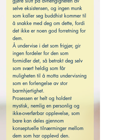
gjøre slutt på avhengigheten av
selve eksistensen, og ingen munk
som kaller seg buddhist kommer til
å snakke med deg om dette, fordi
det ikke er noen god forretning for
dem.
Å undervise i det som frigjør, gir
ingen fordeler for den som
formidler det, så betrakt deg selv
som svært heldig som får
muligheten til å motta undervisning
som en forlengelse av stor
barmhjertighet.
Prosessen er helt og holdent
mystisk, nemlig en personlig og
ikke-overførbar opplevelse, som
bare kan deles gjennom
konseptuelle tilnærminger mellom
dem som har opplevd den.