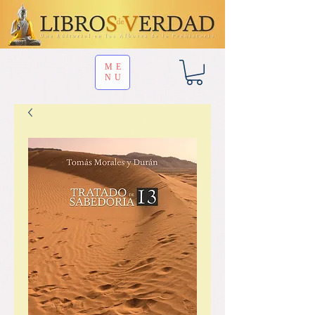
ME
NU