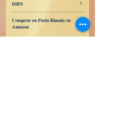
ISBN
9798391649045
Comprar en Pasta Blanda en
Amazon
ES
US
DE
UK
JP
FR
IT
CA
AU
Libros de Verdad LLC
1209 Mountain Rd Pl NE
Albuquerque
NM 87110
USA