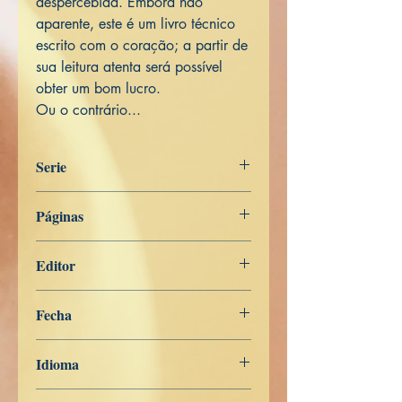
despercebida. Embora não
aparente, este é um livro técnico
escrito com o coração; a partir de
sua leitura atenta será possível
obter um bom lucro.
Ou o contrário...
Serie
PORTUGUÊS
Páginas
176
Editor
Libros de Verdad
Fecha
26 de abril de 2023
Idioma
Portugués