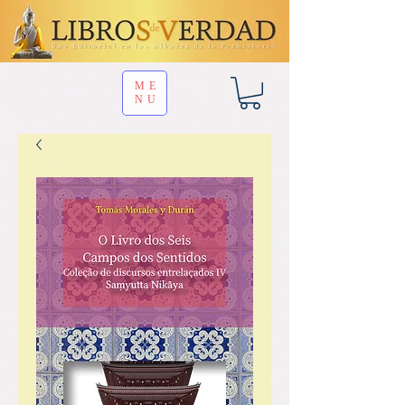
ME
NU