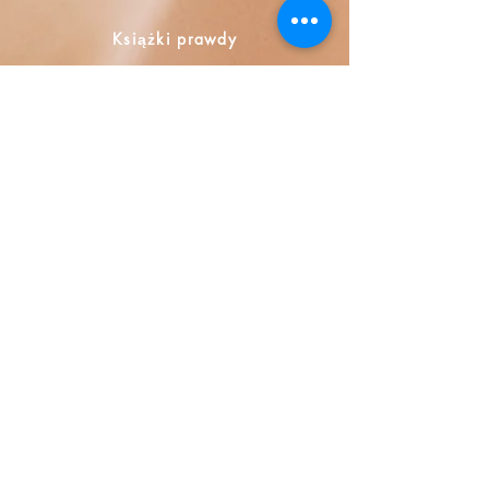
Książki prawdy
Calle Honduras 358
Colonia 5 de diciembe
48350 Puerto Vallarta
Jalisco (Mexico)
+52 322 200 4465
+52 322 223 8250
librosdeverdad@yandex.com
Księgarnia
Często zadawane pytania