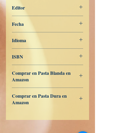
201
Editor
Libros de Verdad
Fecha
7 de febrero de 2024
Idioma
Portugués
ISBN
979-8-839-95439-7
Comprar en Pasta Blanda en
Amazon
ES
US
DE
UK
JP
FR
IT
CA
AU
Comprar en Pasta Dura en
Amazon
ES
US
DE
UK
JP
FR
IT
CA
AU