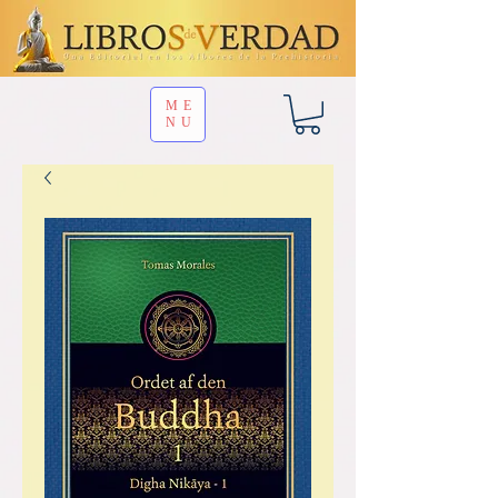
ME
NU