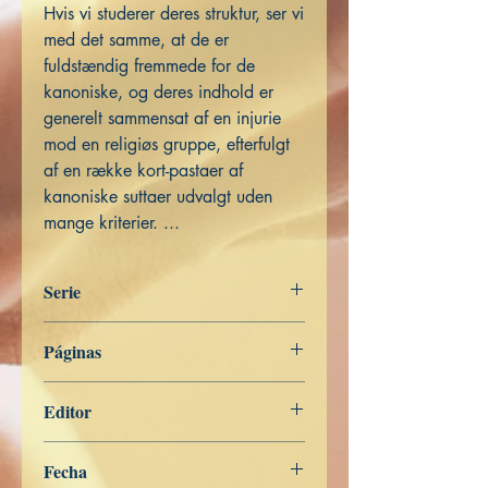
Hvis vi studerer deres struktur, ser vi
med det samme, at de er
fuldstændig fremmede for de
kanoniske, og deres indhold er
generelt sammensat af en injurie
mod en religiøs gruppe, efterfulgt
af en række kort-pastaer af
kanoniske suttaer udvalgt uden
mange kriterier. ...
Serie
Ordet af den Buddha
Páginas
369
Editor
Libros de Verdad
Fecha