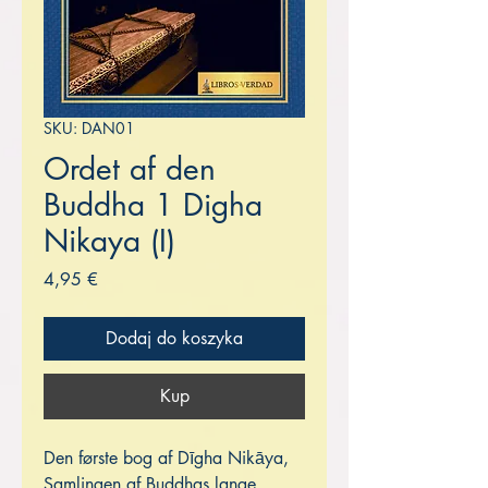
SKU: DAN01
Ordet af den
Buddha 1 Digha
Nikaya (I)
Cena
4,95 €
Dodaj do koszyka
Kup
Den første bog af Dīgha Nikāya,
Samlingen af ​​Buddhas lange