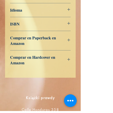
20 de noviembre de 2022
Idioma
Dansk
ISBN
979-8-362-91995-5
Comprar en Paperback en
Amazon
US
UK
DE
FR
ES
IT
JP
CA
Comprar en Hardcover en
Amazon
US
UK
DE
FR
ES
IT
JP
CA
Książki prawdy
Calle Honduras 358