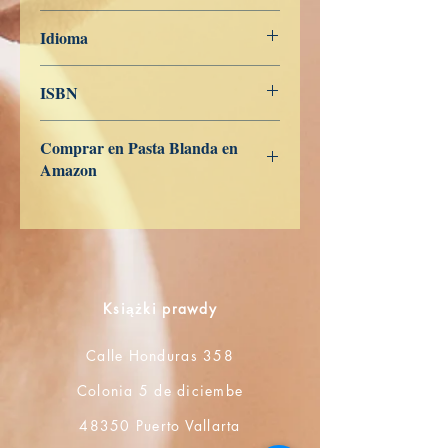
19 de junio de 2025
Idioma
Polaco
ISBN
9798281854238
Comprar en Pasta Blanda en
Amazon
ES
US
DE
UK
JP
FR
IT
CA
AU
Książki prawdy
Calle Honduras 358
Colonia 5 de diciembe
48350 Puerto Vallarta