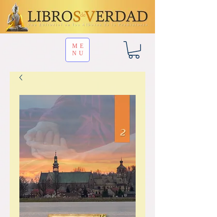
ME
NU