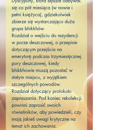
Dyscypliny, która będzie odbywać
się co pół miesiąca (w nowie i
pełni księżyca), gdziekolwiek
zbierze się wystarczająco duża
grupa bhikkhów.
Rozdział o wejściu do rezydencji
w porze deszczowej, o przepisie
dotyczącym przejścia na
emeryturę podczas trzymiesięcznej
pory deszczowej, kiedy
bhikkhowie muszą pozostać w
stałym miejscu, z wyjątkiem
szczególnych powodów.
Rozdział dotyczący protokołu
zapraszania. Pod koniec rekolekcji
powinni zaprosić swoich
rówieśników, aby powiedzieli, czy
mają jakieś uwagi krytyczne na
temat ich zachowania.