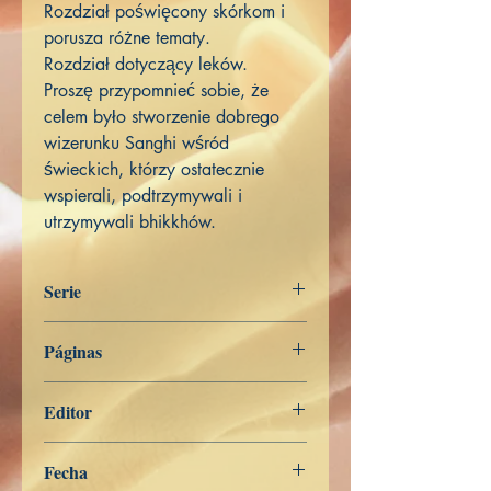
Rozdział poświęcony skórkom i
porusza różne tematy.
Rozdział dotyczący leków.
Proszę przypomnieć sobie, że
celem było stworzenie dobrego
wizerunku Sanghi wśród
świeckich, którzy ostatecznie
wspierali, podtrzymywali i
utrzymywali bhikkhów.
Serie
Miscelánea
Páginas
244
Editor
Libros de Verdad
Fecha