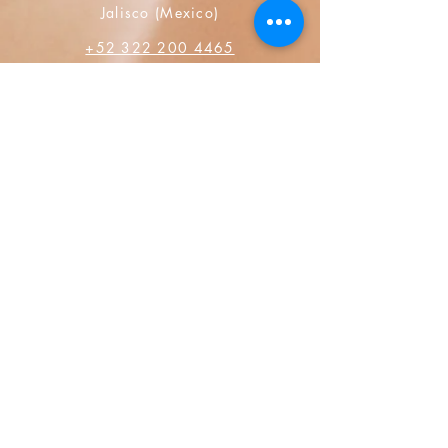
Jalisco (Mexico)
+52 322 200 4465
+52 322 223 8250
librosdeverdad@yandex.com
Księgarnia
Często zadawane pytania
Polityka prywatności
Zasady sprzedaży
Metody Płatności
Media społecznościowe