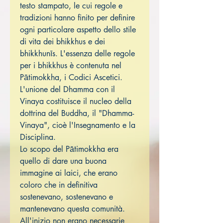
testo stampato, le cui regole e
tradizioni hanno finito per definire
ogni particolare aspetto dello stile
di vita dei bhikkhus e dei
bhikkhunīs. L'essenza delle regole
per i bhikkhus è contenuta nel
Pātimokkha, i Codici Ascetici.
L'unione del Dhamma con il
Vinaya costituisce il nucleo della
dottrina del Buddha, il "Dhamma-
Vinaya", cioè l'Insegnamento e la
Disciplina.
Lo scopo del Pātimokkha era
quello di dare una buona
immagine ai laici, che erano
coloro che in definitiva
sostenevano, sostenevano e
mantenevano questa comunità.
All'inizio non erano necessarie