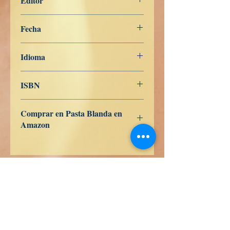
Editor
Libros de Verdad
Fecha
19 de junio de 2025
Idioma
Italiano
ISBN
9798325881596
Comprar en Pasta Blanda en
Amazon
ES
US
DE
UK
JP
FR
IT
CA
AU
Książki prawdy
Calle Honduras 358