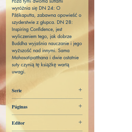
Poza tymi dwoma suttami
wyróżnia się DN 24: O
Pāṭikaputta, zabawna opowieść o
szyderstwie z głupca. DN 28:
Inspiring Confidence, jest
wyliczeniem tego, jak dobrze
Buddha wyjaśnia nauczanie i jego
wyższość nad innymi. Sama
Mahasatipatthana i dwie ostatnie
suty czynią tę książkę wartą
uwagi.
Serie
Páginas
Slowo Buddy
382
Editor