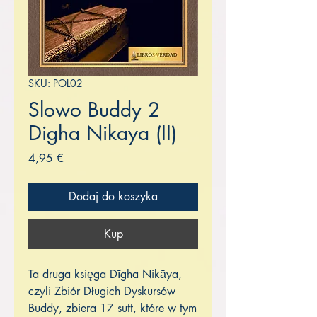
SKU: POL02
Slowo Buddy 2
Digha Nikaya (II)
Cena
4,95 €
Dodaj do koszyka
Kup
Ta druga księga Dīgha Nikāya,
czyli Zbiór Długich Dyskursów
Buddy, zbiera 17 sutt, które w tym