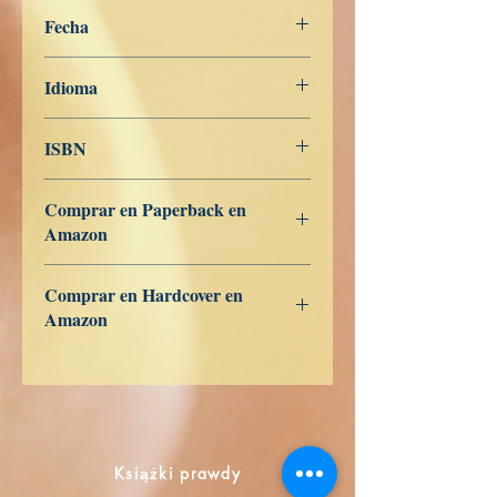
Libros de Verdad
Fecha
20 de noviembre de 2022
Idioma
Polski
ISBN
979-8-363-81353-5
Comprar en Paperback en
Amazon
US
UK
DE
FR
ES
IT
JP
CA
Comprar en Hardcover en
Amazon
US
UK
DE
FR
ES
IT
JP
CA
Książki prawdy