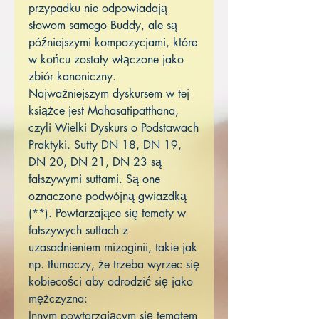
przypadku nie odpowiadają
słowom samego Buddy, ale są
późniejszymi kompozycjami, które
w końcu zostały włączone jako
zbiór kanoniczny.
Najważniejszym dyskursem w tej
książce jest Mahasatipatthana,
czyli Wielki Dyskurs o Podstawach
Praktyki. Sutty DN 18, DN 19,
DN 20, DN 21, DN 23 są
fałszywymi suttami. Są one
oznaczone podwójną gwiazdką
(**). Powtarzające się tematy w
fałszywych suttach z
uzasadnieniem mizoginii, takie jak
np. tłumaczy, że trzeba wyrzec się
kobiecości aby odrodzić się jako
mężczyzna:
Innym powtarzającym się tematem