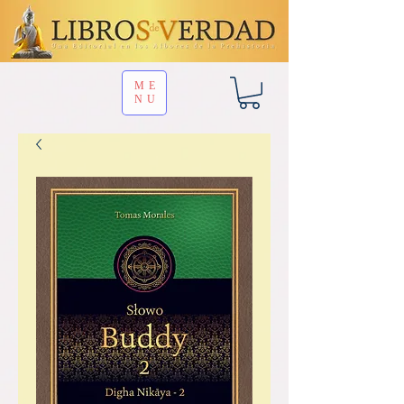
ME
NU