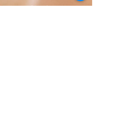
Calle Honduras 358
Colonia 5 de diciembe
48350 Puerto Vallarta
Jalisco (Mexico)
+52 322 200 4465
+52 322 223 8250
librosdeverdad@yandex.com
Księgarnia
Często zadawane pytania
Polityka prywatności
Zasady sprzedaży