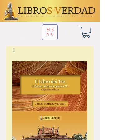
ME
NU