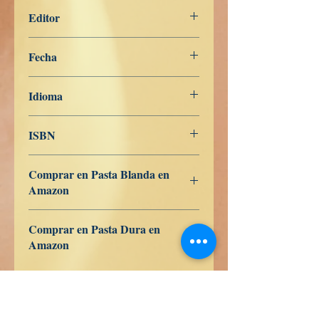
201
Editor
Libros de Verdad
Fecha
7 de febrero de 2024
Idioma
Italiano
ISBN
979-8-839-95439-7
Comprar en Pasta Blanda en
Amazon
ES
US
DE
UK
JP
FR
IT
CA
AU
Comprar en Pasta Dura en
Amazon
ES
US
DE
UK
JP
FR
IT
CA
AU