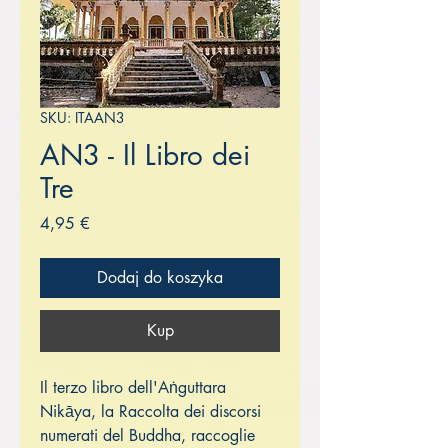
SKU: ITAAN3
AN3 - Il Libro dei
Tre
Cena
4,95 €
Dodaj do koszyka
Kup
Il terzo libro dell'Aṅguttara
Nikāya, la Raccolta dei discorsi
numerati del Buddha, raccoglie