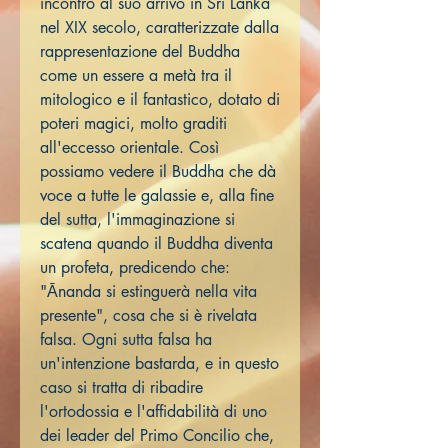
incontrò al suo arrivo in Sri Lanka
nel XIX secolo, caratterizzate dalla
rappresentazione del Buddha
come un essere a metà tra il
mitologico e il fantastico, dotato di
poteri magici, molto graditi
all'eccesso orientale. Così
possiamo vedere il Buddha che dà
voce a tutte le galassie e, alla fine
del sutta, l'immaginazione si
scatena quando il Buddha diventa
un profeta, predicendo che:
"Ānanda si estinguerà nella vita
presente", cosa che si è rivelata
falsa. Ogni sutta falsa ha
un'intenzione bastarda, e in questo
caso si tratta di ribadire
l'ortodossia e l'affidabilità di uno
dei leader del Primo Concilio che,