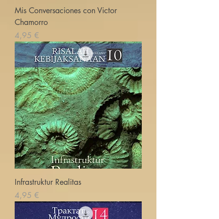
Mis Conversaciones con Victor
Chamorro
Cena
4,95 €
Infrastruktur Realitas
Cena
4,95 €