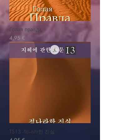
Голая правда
Cena
4,95 €
TS13 -적나라한 진실
Cena