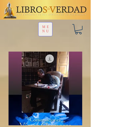
ME
NU