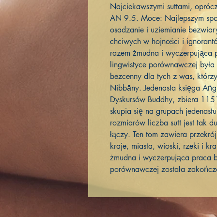
Najciekawszymi suttami, opróc
AN 9.5. Moce: Najlepszym spos
osadzanie i uziemianie bezwiar
chciwych w hojności i ignoran
razem żmudna i wyczerpująca p
lingwistyce porównawczej była s
bezcenny dla tych z was, któr
Nibbāny. Jedenasta księga Aṅ
Dyskursów Buddhy, zbiera 1151 
skupia się na grupach jedenast
rozmiarów liczba sutt jest tak 
łączy. Ten tom zawiera przekró
kraje, miasta, wioski, rzeki i 
żmudna i wyczerpująca praca ba
porównawczej została zakończ