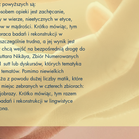
z powyższych są:
obem opieki jest zachęcanie,
y w wierze, nieetycznych w etyce,
tów w mądrości. Krótko mówiąc, tym
raca badań i rekonstrukcji w
zczególnie trudna, a jej wynik jest
zy chcą wejść na bezpośrednią drogę do
guttara Nikāya, Zbiór Numerowanych
sutt lub dyskursów, których tematyka
u tematów. Pomimo niewielkich
duża z powodu dużej liczby matik, które
j miejsc zebranych w czterech zbiorach:
krajobrazy. Krótko mówiąc, tym razem
dań i rekonstrukcji w lingwistyce
ona.