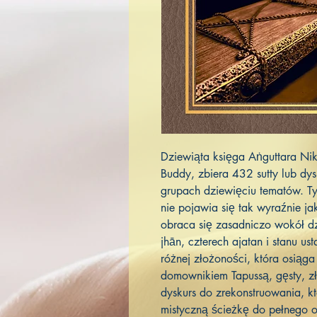
Dziewiąta księga Aṅguttara N
Buddy, zbiera 432 sutty lub dys
grupach dziewięciu tematów. T
nie pojawia się tak wyraźnie j
obraca się zasadniczo wokół dz
jhān, czterech ajatan i stanu u
różnej złożoności, która osiąg
domownikiem Tapussą, gęsty, z
dyskurs do zrekonstruowania, k
mistyczną ścieżkę do pełnego 