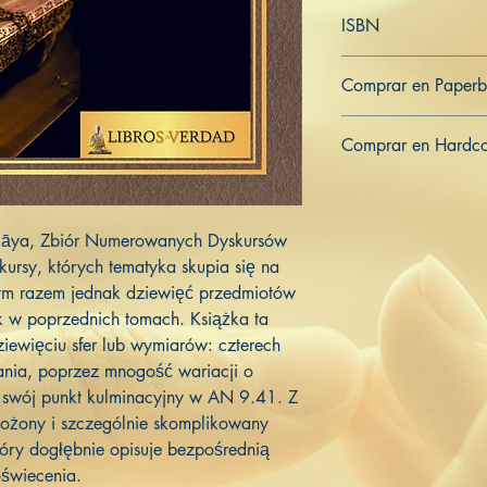
Polski
ISBN
979-8-363-81374-0
Comprar en Paper
US
UK
DE
FR
ES
IT
JP
Comprar en Hardc
US
UK
DE
FR
ES
IT
JP
ikāya, Zbiór Numerowanych Dyskursów
kursy, których tematyka skupia się na
ym razem jednak dziewięć przedmiotów
ak w poprzednich tomach. Książka ta
iewięciu sfer lub wymiarów: czterech
stania, poprzez mnogość wariacji o
a swój punkt kulminacyjny w AN 9.41. Z
łożony i szczególnie skomplikowany
tóry dogłębnie opisuje bezpośrednią
oświecenia.