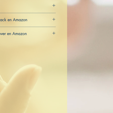
back en Amazon
CA
over en Amazon
CA