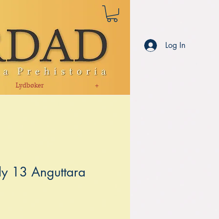
Log In
Lydbøker
+
y 13 Anguttara