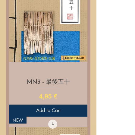
MN3 - 最後五十
Price
4,95 €
Add to Cart
NEW