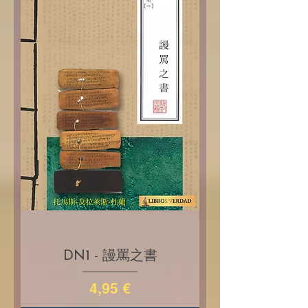
DN1 - 謾罵之書
Price
4,95 €