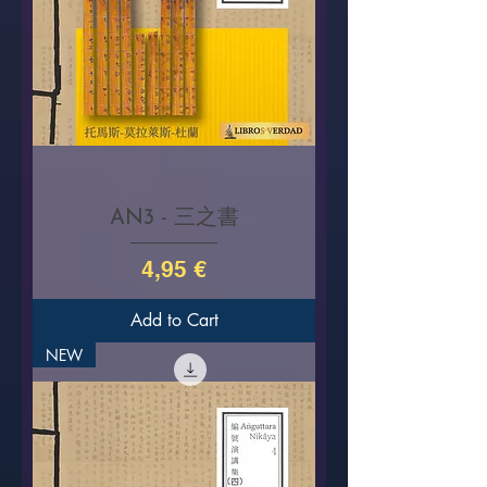
AN3 - 三之書
Price
4,95 €
Add to Cart
NEW