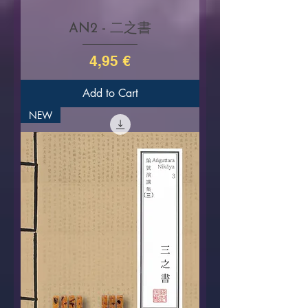
AN2 - 二之書
Price
4,95 €
Add to Cart
NEW