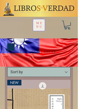
ME
NU
Dhamma
på portugisisk
NEW