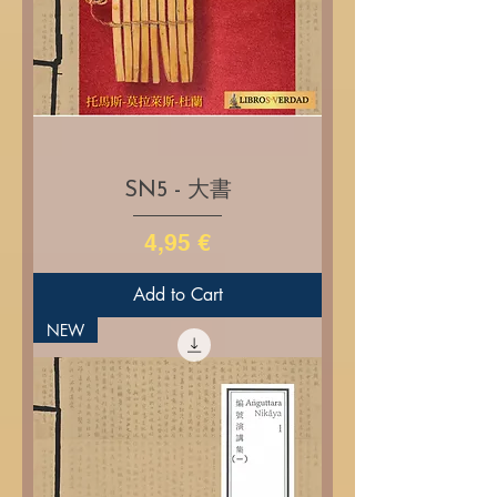
SN5 - 大書
Price
4,95 €
Add to Cart
NEW