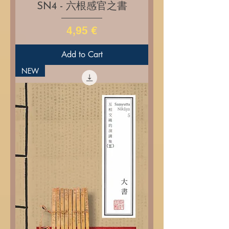
SN4 - 六根感官之書
Price
4,95 €
Add to Cart
NEW