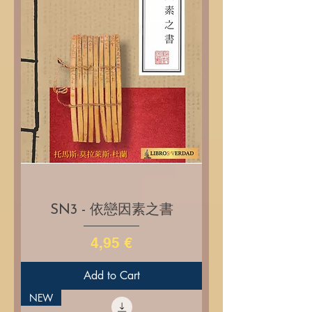
SN3 - 依戀因素之書
Price
4,95 €
Add to Cart
NEW