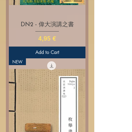
DN2 - 偉大演講之書
Price
4,95 €
Add to Cart
NEW