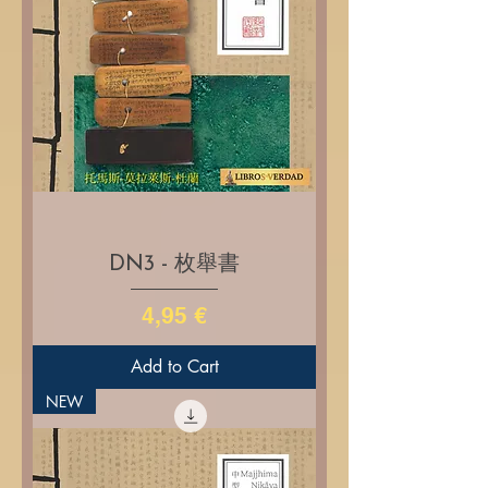
DN3 - 枚舉書
Price
4,95 €
Add to Cart
NEW