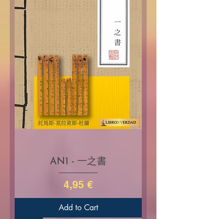
AN1 - 一之書
Price
4,95 €
Add to Cart