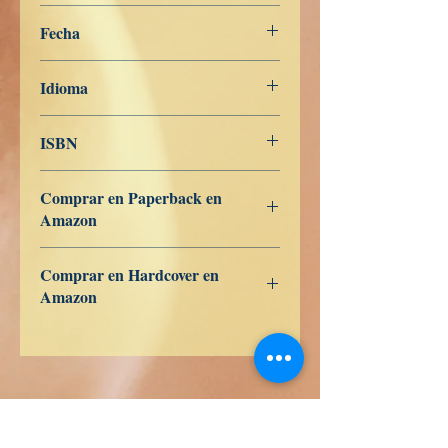
Libros de Verdad
Fecha
20 de noviembre de 2022
Idioma
Dansk
ISBN
979-8-362-92025-8
Comprar en Paperback en
Amazon
US
UK
DE
FR
ES
IT
JP
CA
Comprar en Hardcover en
Amazon
US
UK
DE
FR
ES
IT
JP
CA
Libros de Verdad LLC