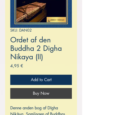
SKU: DAN02
Ordet af den
Buddha 2 Digha
Nikaya (II)
Price
4,95 €
Add to Cart
Buy Now
Denne anden bog af Dīgha
Nikāya, Samlingen af ​​Buddhas