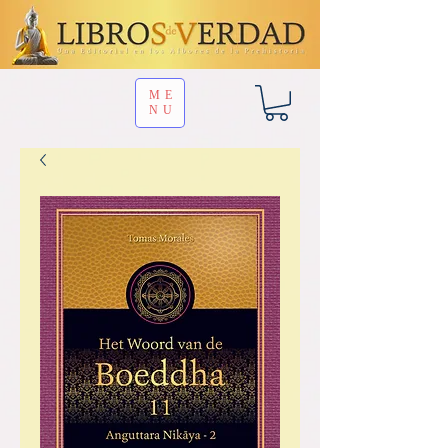
ME
NU