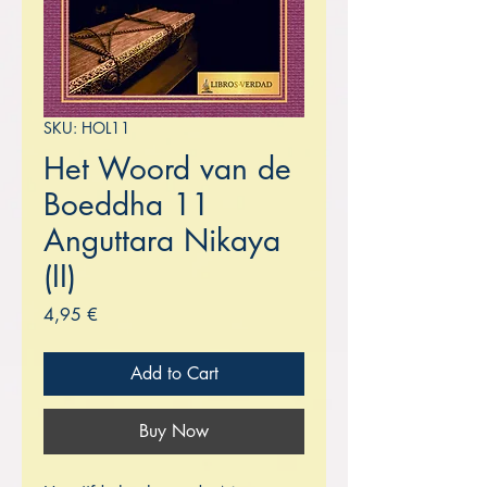
SKU: HOL11
Het Woord van de
Boeddha 11
Anguttara Nikaya
(II)
Price
4,95 €
Add to Cart
Buy Now