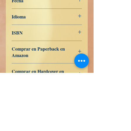
Fecha
20 de noviembre de 2022
Idioma
Nederlands
ISBN
979-8-363-27927-0
Comprar en Paperback en
Amazon
US
UK
DE
FR
ES
IT
JP
CA
Comprar en Hardcover en
Amazon
US
UK
DE
FR
ES
IT
JP
CA
Libros de Verdad LLC