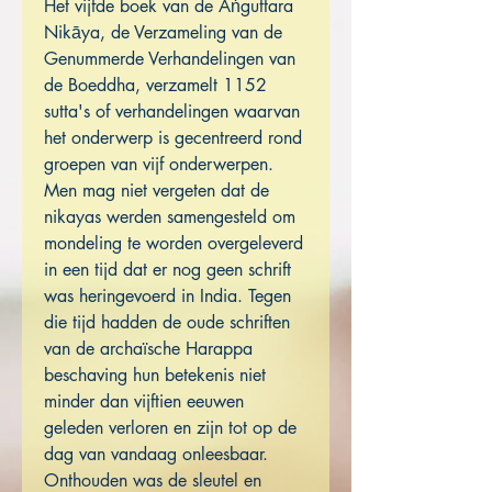
Het vijfde boek van de Aṅguttara
Nikāya, de Verzameling van de
Genummerde Verhandelingen van
de Boeddha, verzamelt 1152
sutta's of verhandelingen waarvan
het onderwerp is gecentreerd rond
groepen van vijf onderwerpen.
Men mag niet vergeten dat de
nikayas werden samengesteld om
mondeling te worden overgeleverd
in een tijd dat er nog geen schrift
was heringevoerd in India. Tegen
die tijd hadden de oude schriften
van de archaïsche Harappa
beschaving hun betekenis niet
minder dan vijftien eeuwen
geleden verloren en zijn tot op de
dag van vandaag onleesbaar.
Onthouden was de sleutel en