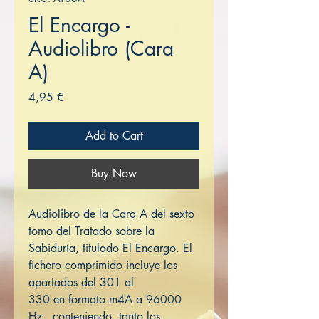
El Encargo -
Audiolibro (Cara
A)
Price
4,95 €
Add to Cart
Buy Now
Audiolibro de la Cara A del sexto
tomo del Tratado sobre la
Sabiduría, titulado El Encargo. El
fichero comprimido incluye los
apartados del 301 al
330 en formato m4A a 96000
Hz, conteniendo tanto los