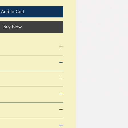
Add to Cart
Buy Now
4