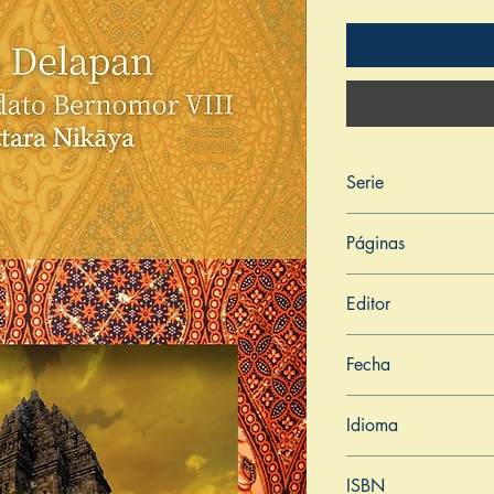
Serie
Digha Nikāya
Páginas
201
Editor
Libros de Verdad
Fecha
7 de febrero de 202
Idioma
Indonesio
ISBN