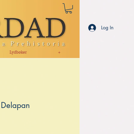
Log In
Lydbøker
+
 Delapan