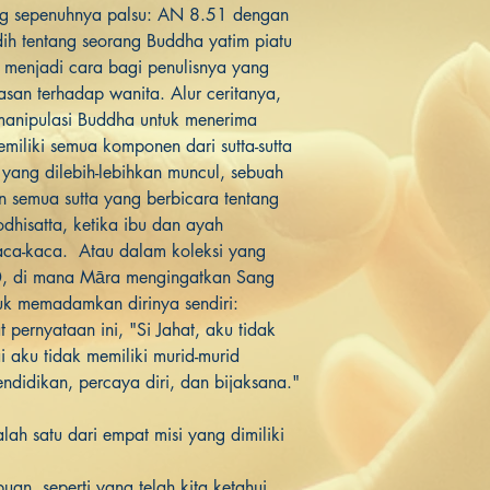
 yang sepenuhnya palsu: AN 8.51 dengan
edih tentang seorang Buddha yatim piatu
 menjadi cara bagi penulisnya yang
asan terhadap wanita. Alur ceritanya,
manipulasi Buddha untuk menerima
emiliki semua komponen dari sutta-sutta
yang dilebih-lebihkan muncul, sebuah
n semua sutta yang berbicara tentang
hisatta, ketika ibu dan ayah
ca-kaca. Atau dalam koleksi yang
, di mana Māra mengingatkan Sang
uk memadamkan dirinya sendiri:
pernyataan ini, "Si Jahat, aku tidak
aku tidak memiliki murid-murid
ndidikan, percaya diri, dan bijaksana."
lah satu dari empat misi yang dimiliki
n, seperti yang telah kita ketahui,