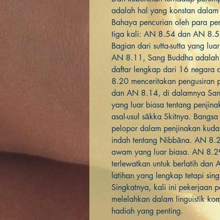
adalah hal yang konstan dalam s
Bahaya pencurian oleh para pen
tiga kali: AN 8.54 dan AN 8
Bagian dari sutta-sutta yang lua
AN 8.11, Sang Buddha adalah s
daftar lengkap dari 16 negara 
8.20 menceritakan pengusiran 
dan AN 8.14, di dalamnya Sa
yang luar biasa tentang penji
asal-usul sākka Skitnya. Bangsa
pelopor dalam penjinakan kuda
indah tentang Nibbāna. AN 8
awam yang luar biasa. AN 8.
terlewatkan untuk berlatih da
latihan yang lengkap tetapi sin
Singkatnya, kali ini pekerjaan p
melelahkan dalam linguistik ko
hadiah yang penting.