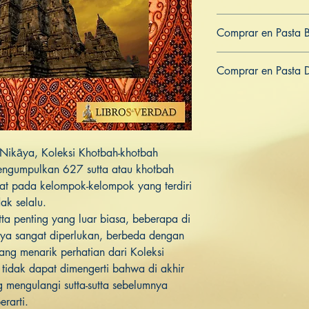
979-8-839-95439-7
Comprar en Pasta 
ES
US
DE
UK
JP
FR
IT
Comprar en Pasta 
ES
US
DE
UK
JP
FR
IT
 Nikāya, Koleksi Khotbah-khotbah
engumpulkan 627 sutta atau khotbah
t pada kelompok-kelompok yang terdiri
dak selalu.
utta penting yang luar biasa, beberapa di
ya sangat diperlukan, berbeda dengan
ng menarik perhatian dari Koleksi
tidak dapat dimengerti bahwa di akhir
ng mengulangi sutta-sutta sebelumnya
erarti.