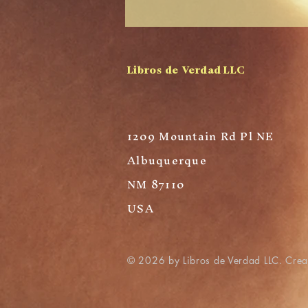
Libros de Verdad LLC
1209 Mountain Rd Pl NE
Albuquerque
NM 87110
USA
© 2026 by Libros de Verdad LLC. Cre