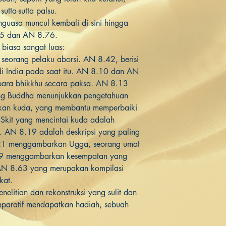
utta-sutta palsu.
guasa muncul kembali di sini hingga
.55 dan AN 8.76.
r biasa sangat luas:
eorang pelaku aborsi. AN 8.42, berisi
di India pada saat itu. AN 8.10 dan AN
para bhikkhu secara paksa. AN 8.13
ng Buddha menunjukkan pengetahuan
nakan kuda, yang membantu memperbaiki
 Skit yang mencintai kuda adalah
. AN 8.19 adalah deskripsi yang paling
.21 menggambarkan Ugga, seorang umat
29 menggambarkan kesempatan yang
n AN 8.63 yang merupakan kompilasi
gkat.
enelitian dan rekonstruksi yang sulit dan
mparatif mendapatkan hadiah, sebuah