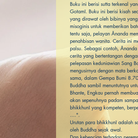
Buku ini berisi sutta terkenal
Gotamī. Buku ini berisi kisah s
yang dirawat oleh bibinya yang
misoginis untuk memberikan bat
tentu saja, pelayan Ānanda me
penahbisan wanita. Cerita ini m
palsu. Sebagai contoh, Ānanda 
cerita yang bertentangan denga
pelepasan keduniawian Sang Bod
mengusirnya dengan mata berka
sama, dalam Gempa Bumi 8.70
Buddha sambil menuntutnya unt
Bhante, Engkau pernah membuat 
akan sepenuhnya padam sampai 
bhikkhunī yang kompeten, berpe
....".
Urutan para bhikkhunī adalah sa
oleh Buddha sejak awal.
Dan kebencian terhadap perempua