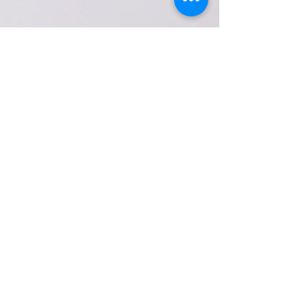
Redes Sociales
Facebook
Twitter
Instagram
Youtube
Sé el primero en saberlo
Suscríbete
Subscribirse