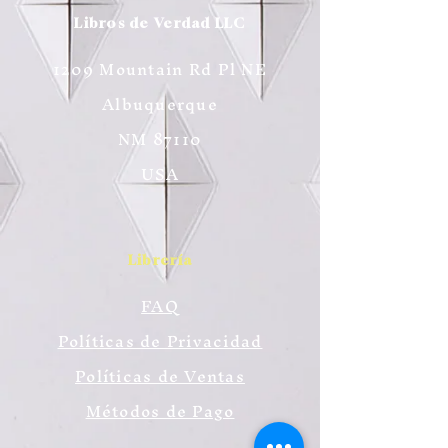
Libros de Verdad LLC
1209 Mountain Rd Pl NE
Albuquerque
NM 87110
USA
Librería
FAQ
Políticas de Privacidad
Políticas de Ventas
Métodos de Pago