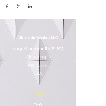
Libros de Verdad LLC
1209 Mountain Rd Pl NE
Albuquerque
NM 87110
USA
Librería
FAQ