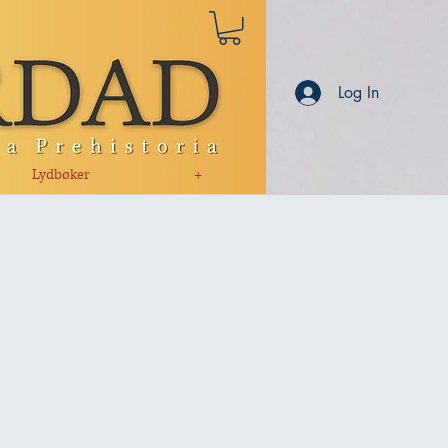
Log In
Lydbøker
+
l