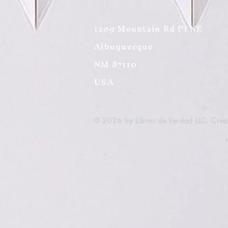
1209 Mountain Rd Pl NE
Albuquerque
NM 87110
USA
© 2026 by Libros de Verdad LLC. Cre