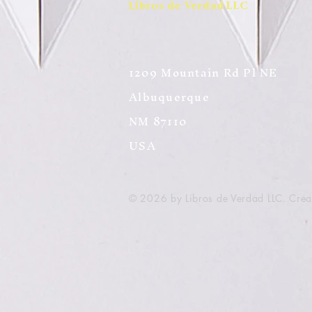
Libros de Verdad LLC
1209 Mountain Rd Pl NE
Albuquerque
NM 87110
USA
© 2026 by Libros de Verdad LLC. Cre