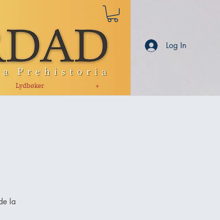
Log In
Lydbøker
+
l
de la