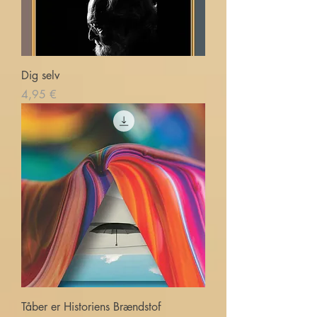
Dig selv
Price
4,95 €
Tåber er Historiens Brændstof