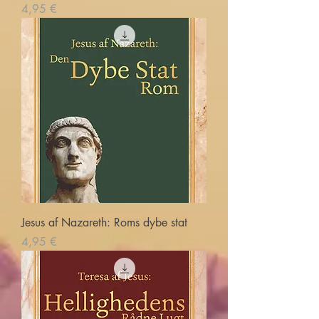
Price
4,95 €
Jesus af Nazareth: Roms dybe stat
Price
4,95 €