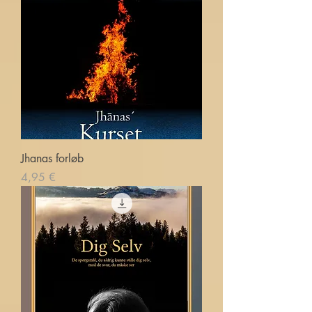
Jhanas forløb
Price
4,95 €