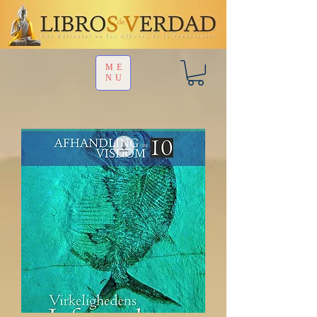
ME
NU