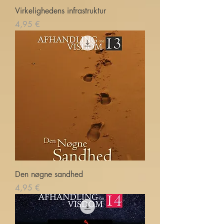
Virkelighedens infrastruktur
Price
4,95 €
Den nøgne sandhed
Price
4,95 €