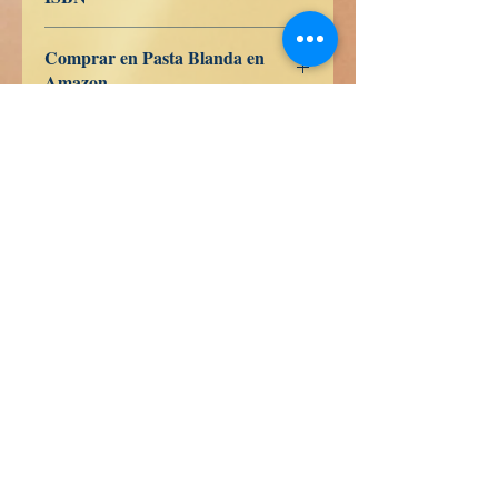
9798280659636
Comprar en Pasta Blanda en
Amazon
ES
US
DE
UK
JP
FR
IT
CA
AU
真実の本
Calle Honduras 358
Colonia 5 de diciembe
48350 Puerto Vallarta
Jalisco (Mexico)
+52 322 200 4465
+52 322 223 8250