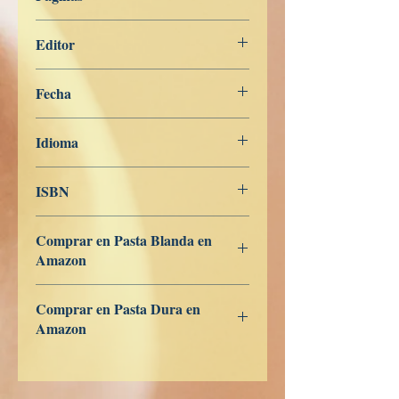
201
Editor
Libros de Verdad
Fecha
7 de febrero de 2024
Idioma
Francés
ISBN
979-8-839-95439-7
Comprar en Pasta Blanda en
Amazon
ES
US
DE
UK
JP
FR
IT
CA
AU
Comprar en Pasta Dura en
Amazon
ES
US
DE
UK
JP
FR
IT
CA
AU