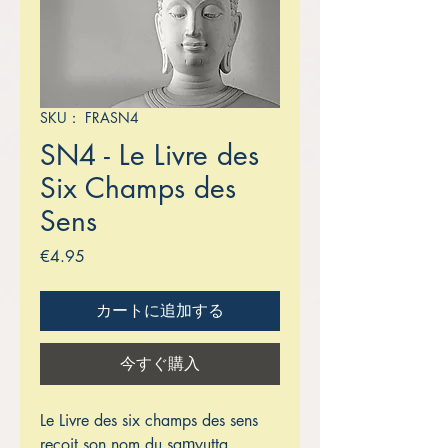
SKU： FRASN4
SN4 - Le Livre des
Six Champs des
Sens
価
€4.95
格
カートに追加する
今すぐ購入
Le Livre des six champs des sens
reçoit son nom du saṃyutta