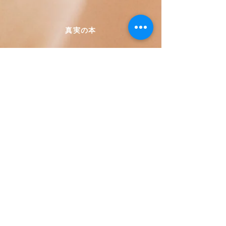
真実の本
Calle Honduras 358
Colonia 5 de diciembe
48350 Puerto Vallarta
Jalisco (Mexico)
+52 322 200 4465
+52 322 223 8250
librosdeverdad@yandex.com
書店