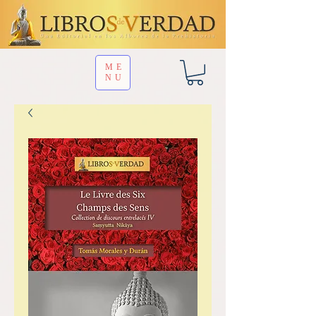
ME
NU