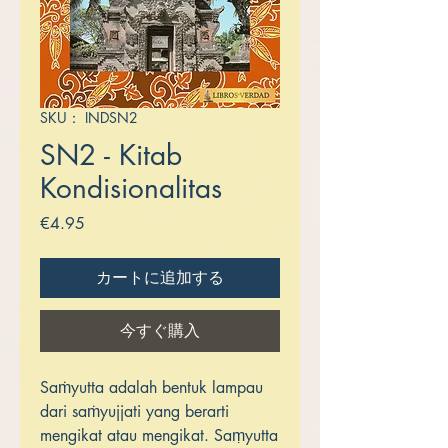
SKU： INDSN2
SN2 - Kitab
Kondisionalitas
価
€4.95
格
カートに追加する
今すぐ購入
Saṁyutta adalah bentuk lampau
dari saṁyujjati yang berarti
mengikat atau mengikat. Saṃyutta