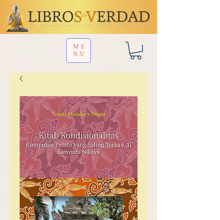
ME
NU