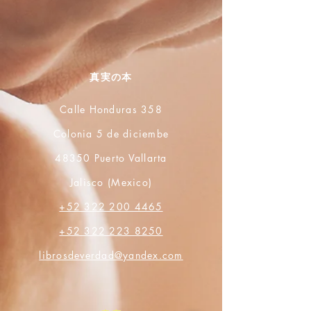
真実の本
Calle Honduras 358
Colonia 5 de diciembe
48350 Puerto Vallarta
Jalisco (Mexico)
+52 322 200 4465
+52 322 223 8250
librosdeverdad@yandex.com