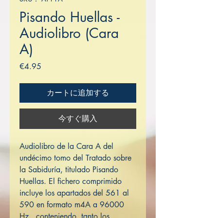
Pisando Huellas -
Audiolibro (Cara
A)
価
€4.95
格
カートに追加する
今すぐ購入
Audiolibro de la Cara A del
undécimo tomo del Tratado sobre
la Sabiduría, titulado Pisando
Huellas. El fichero comprimido
incluye los apartados del 561 al
590 en formato m4A a 96000
Hz, conteniendo tanto los