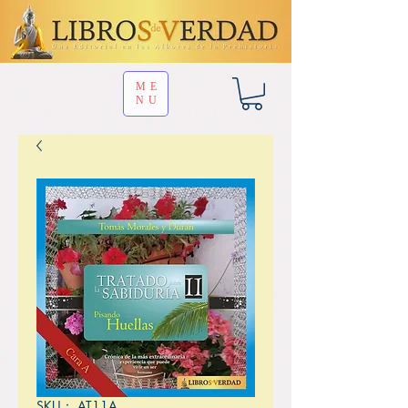
ME
NU
SKU： AT11A