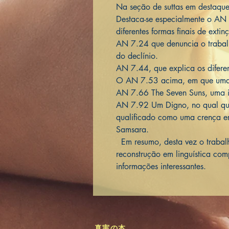
Na seção de suttas em destaque
Destaca-se especialmente o AN
diferentes formas finais de exti
AN 7.24 que denuncia o trabal
do declínio.
AN 7.44, que explica os difere
O AN 7.53 acima, em que uma l
AN 7.66 The Seven Suns, uma i
AN 7.92 Um Digno, no qual qual
qualificado como uma crença e
Samsara.
Em resumo, desta vez o trabalh
reconstrução em linguística com
informações interessantes.
真実の本