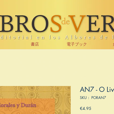
書店
電子ブック
AN7 - O Liv
SKU： PORAN7
価
€4.95
格