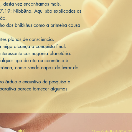
, desta vez encontramos mais.
 7.19: Nibbāna. Aqui são explicadas as
nção.
ho dos bhikkhus como a primeira causa
ntes planos de consciência.
eiga alcança a conquista final.
nteressante cosmogonia planetária.
quer tipo de rito ou cerimônia é
rrônea, como sendo capaz de livrar do
o árduo e exaustivo de pesquisa e
parativa parece fornecer algumas
書店
ソーシャルメディア