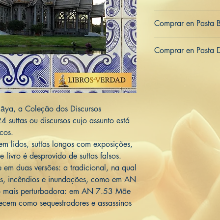
979-8-839-95439-7
Comprar en Pasta 
ES
US
DE
UK
JP
FR
IT
Comprar en Pasta 
ES
US
DE
UK
JP
FR
IT
kāya, a Coleção dos Discursos
suttas ou discursos cujo assunto está
icos.
rem lidos, suttas longos com exposições,
e livro é desprovido de suttas falsos.
e em duas versões: a tradicional, na qual
s, incêndios e inundações, como em AN
 mais perturbadora: em AN 7.53 Mãe
ecem como sequestradores e assassinos