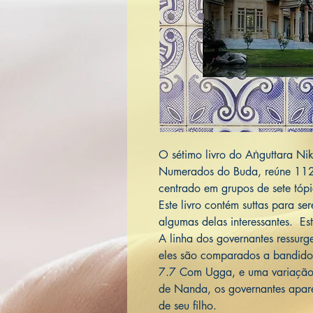
O sétimo livro do Aṅguttara Ni
Numerados do Buda, reúne 1124 
centrado em grupos de sete tóp
Este livro contém suttas para se
algumas delas interessantes. Est
A linha dos governantes ressurg
eles são comparados a bandido
7.7 Com Ugga, e uma variação
de Nanda, os governantes apar
de seu filho.