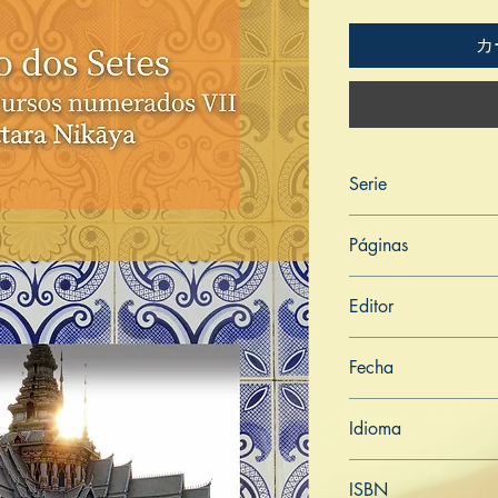
カ
Serie
Digha Nikāya
Páginas
201
Editor
Libros de Verdad
Fecha
7 de febrero de 202
Idioma
Portugués
ISBN