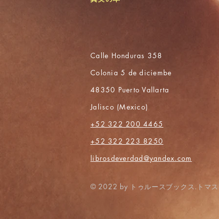
Calle Honduras 358
Colonia 5 de diciembe
48350 Puerto Vallarta
Jalisco (Mexico)
+52 322 200 4465
+52 322 223 8250
librosdeverdad@yandex.com
© 2022 by トゥルースブックス.