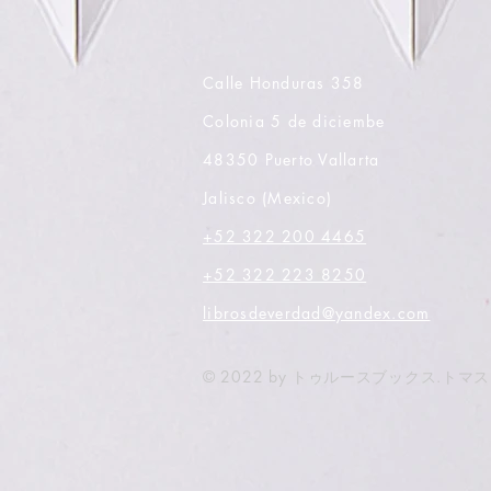
Calle Honduras 358
Colonia 5 de diciembe
48350 Puerto Vallarta
Jalisco (Mexico)
+52 322 200 4465
+52 322 223 8250
librosdeverdad@yandex.com
© 2022 by トゥルースブックス.