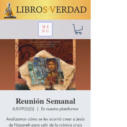
ME
NU
Reunión Semanal
6月09日(日)
  |  
En nuestra plataforma
Analizamos cómo se les ocurrió crear a Jesús
de Nazareth para salir de la crónica crisis