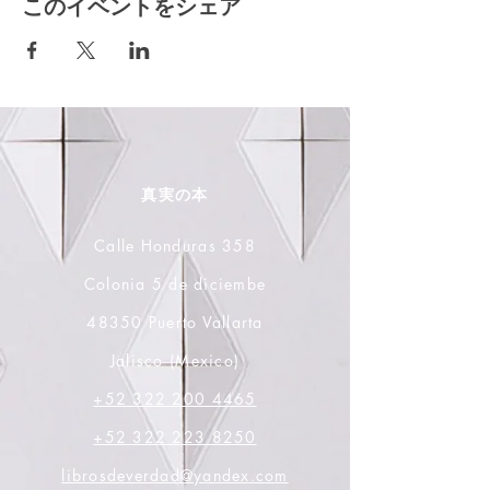
このイベントをシェア
真実の本
Calle Honduras 358
Colonia 5 de diciembe
48350 Puerto Vallarta
Jalisco (Mexico)
+52 322 200 4465
+52 322 223 8250
librosdeverdad@yandex.com