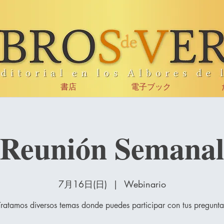
書店
電子ブック
Reunión Semana
7月16日(日)
  |  
Webinario
Tratamos diversos temas donde puedes participar con tus pregunta