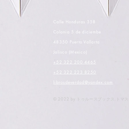
Calle Honduras 358
Colonia 5 de diciembe
48350 Puerto Vallarta
Jalisco (Mexico)
+52 322 200 4465
+52 322 223 8250
librosdeverdad@yandex.com
© 2022 by トゥルースブックス.