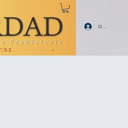
ログイン
だるま
+
l