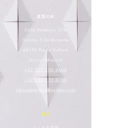
真実の本
Calle Honduras 358
Colonia 5 de diciembe
48350 Puerto Vallarta
Jalisco (Mexico)
+52 322 200 4465
+52 322 223 8250
librosdeverdad@yandex.com
書店
よくある質問