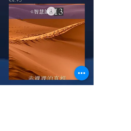
€4.95
赤裸裸的真相
価格
€4.95
もっと見る