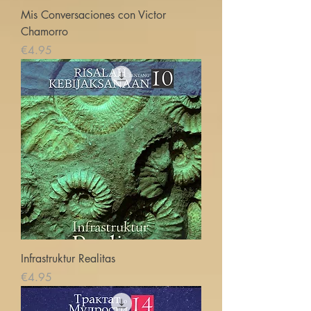
Mis Conversaciones con Victor
Chamorro
価格
€4.95
Infrastruktur Realitas
価格
€4.95