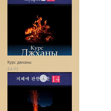
Курс джханы
価格
€4.95