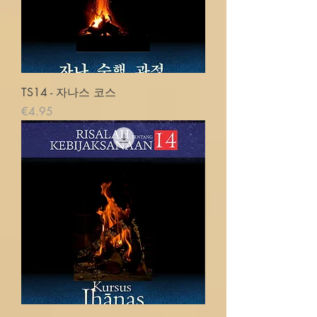
TS14 - 자나스 코스
価格
€4.95