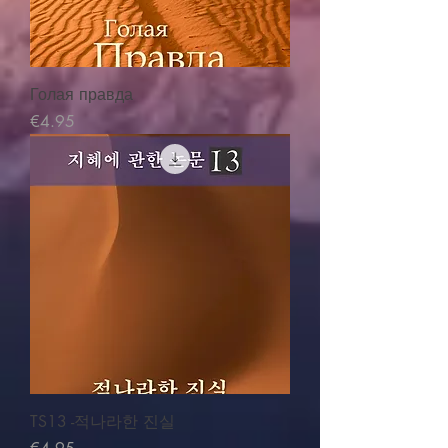
Голая правда
価格
€4.95
TS13 -적나라한 진실
価格