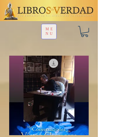
ME
NU